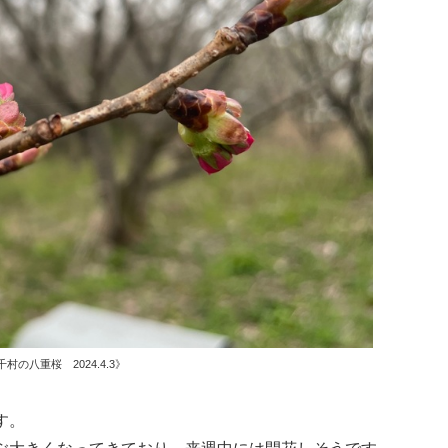
千村の八重桜 2024.4.3》
す。