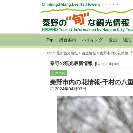
Top
総合案内
ハイキング
登山
宿泊
Top
>
最新観光情報
>
自然情報
> 秦野市内の花情報-
秦野の観光最新情報
[Latest Topics]
自然情報
秦野市内の花情報-千村の八
2024年04月03日