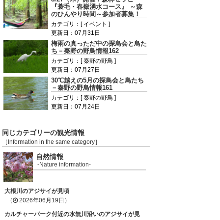
『蓑毛・春嶽湧水コース』 ～森
のひんやり時間～参加者募集！
カテゴリ：[ イベント ]
更新日：07月31日
梅雨の真っただ中の探鳥会と鳥た
ち－秦野の野鳥情報162
カテゴリ：[ 秦野の野鳥 ]
更新日：07月27日
30℃越えの5月の探鳥会と鳥たち
－秦野の野鳥情報161
カテゴリ：[ 秦野の野鳥 ]
更新日：07月24日
同じカテゴリーの観光情報
［Information in the same category］
自然情報
-Nature information-
大根川のアジサイが見頃
（
2026年06月19日）
カルチャーパーク付近の水無川沿いのアジサイが見