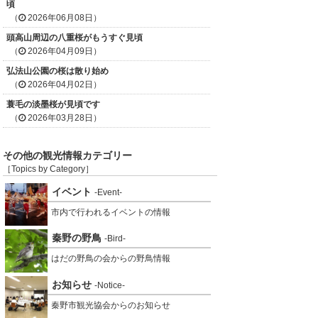
頃
（
2026年06月08日）
頭高山周辺の八重桜がもうすぐ見頃
（
2026年04月09日）
弘法山公園の桜は散り始め
（
2026年04月02日）
蓑毛の淡墨桜が見頃です
（
2026年03月28日）
その他の観光情報カテゴリー
［Topics by Category］
イベント
-Event-
市内で行われるイベントの情報
秦野の野鳥
-Bird-
はだの野鳥の会からの野鳥情報
お知らせ
-Notice-
秦野市観光協会からのお知らせ