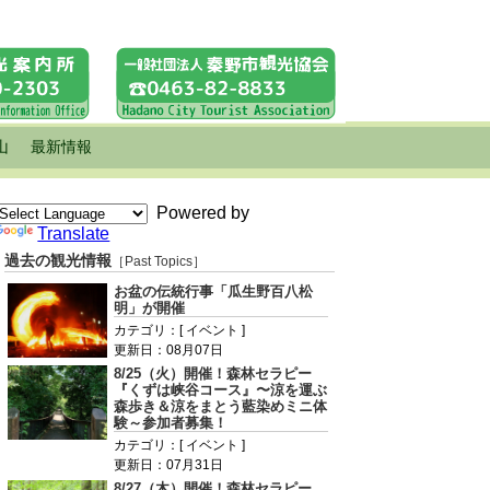
山
最新情報
Powered by
Translate
過去の観光情報
［Past Topics］
お盆の伝統行事「瓜生野百八松
明」が開催
カテゴリ：[ イベント ]
更新日：08月07日
8/25（火）開催！森林セラピー
『くずは峡谷コース』〜涼を運ぶ
森歩き＆涼をまとう藍染めミニ体
験～参加者募集！
カテゴリ：[ イベント ]
更新日：07月31日
8/27（木）開催！森林セラピー