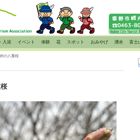
・入浴
イベント
体験
花
スポット
おみやげ
湧水
富士
千村の八重桜
重桜