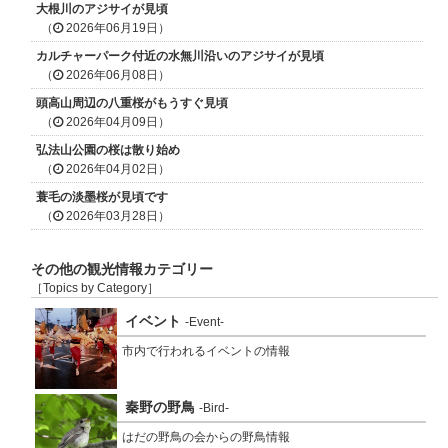
大根川のアジサイが見頃
（
2026年06月19日）
カルチャーパーク付近の水無川沿いのアジサイが見頃
（
2026年06月08日）
頭高山周辺の八重桜がもうすぐ見頃
（
2026年04月09日）
弘法山公園の桜は散り始め
（
2026年04月02日）
蓑毛の淡墨桜が見頃です
（
2026年03月28日）
その他の観光情報カテゴリー
［Topics by Category］
イベント
-Event-
市内で行われるイベントの情報
秦野の野鳥
-Bird-
はだの野鳥の会からの野鳥情報