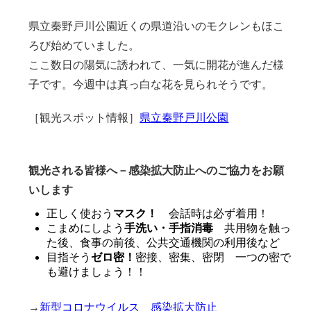
県立秦野戸川公園近くの県道沿いのモクレンもほこ
ろび始めていました。
ここ数日の陽気に誘われて、一気に開花が進んだ様
子です。今週中は真っ白な花を見られそうです。
［観光スポット情報］
県立秦野戸川公園
観光される皆様へ－感染拡大防止へのご協力をお願
いします
正しく使おう
マスク！
会話時は必ず着用！
こまめにしよう
手洗い・手指消毒
共用物を触っ
た後、食事の前後、公共交通機関の利用後など
目指そう
ゼロ密！
密接、密集、密閉 一つの密で
も避けましょう！！
→
新型コロナウイルス 感染拡大防止