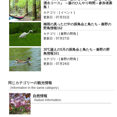
湧水コース』 ～森のひんやり時間～参加者募
集！
カテゴリ：[ イベント ]
更新日：07月31日
梅雨の真っただ中の探鳥会と鳥たち－秦野の
野鳥情報162
カテゴリ：[ 秦野の野鳥 ]
更新日：07月27日
30℃越えの5月の探鳥会と鳥たち－秦野の野
鳥情報161
カテゴリ：[ 秦野の野鳥 ]
更新日：07月24日
同じカテゴリーの観光情報
［Information in the same category］
自然情報
-Nature information-