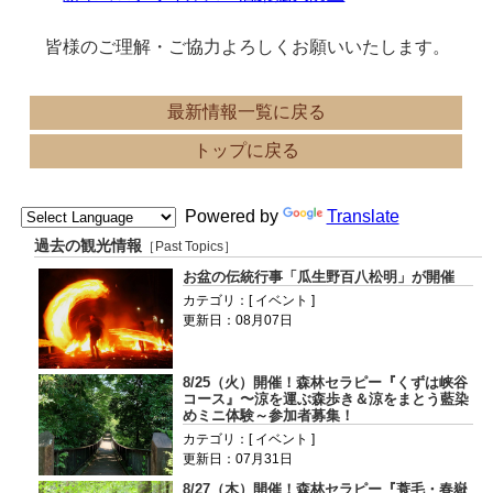
皆様のご理解・ご協力よろしくお願いいたします。
最新情報一覧に戻る
トップに戻る
Powered by
Translate
過去の観光情報
［Past Topics］
お盆の伝統行事「瓜生野百八松明」が開催
カテゴリ：[ イベント ]
更新日：08月07日
8/25（火）開催！森林セラピー『くずは峡谷
コース』〜涼を運ぶ森歩き＆涼をまとう藍染
めミニ体験～参加者募集！
カテゴリ：[ イベント ]
更新日：07月31日
8/27（木）開催！森林セラピー『蓑毛・春嶽