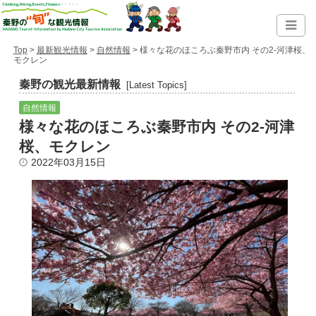
Top
>
最新観光情報
>
自然情報
> 様々な花のほころぶ秦野市内 その2-河津桜、
モクレン
秦野の観光最新情報
[Latest Topics]
自然情報
様々な花のほころぶ秦野市内 その2-河津
桜、モクレン
2022年03月15日