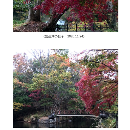
《震生湖の様子 2020.11.24》