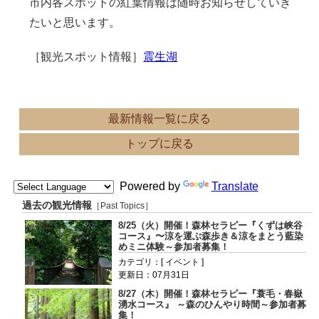
市内各スポットの紅葉情報は随時お知らせしていき
たいと思います。
［観光スポット情報］
震生湖
最新情報一覧に戻る
トップに戻る
Powered by
Translate
過去の観光情報
［Past Topics］
8/25（火）開催！森林セラピー『くずは峡谷
コース』〜涼を運ぶ森歩き＆涼をまとう藍染
めミニ体験～参加者募集！
カテゴリ：[ イベント ]
更新日：07月31日
8/27（木）開催！森林セラピー『蓑毛・春嶽
湧水コース』 ～森のひんやり時間～参加者募
集！