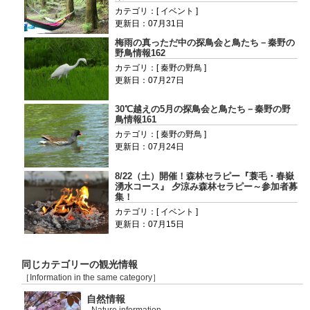
カテゴリ：[ イベント ]
更新日：07月31日
梅雨の真っただ中の探鳥会と鳥たち－秦野の
野鳥情報162
カテゴリ：[ 秦野の野鳥 ]
更新日：07月27日
30℃越えの5月の探鳥会と鳥たち－秦野の野
鳥情報161
カテゴリ：[ 秦野の野鳥 ]
更新日：07月24日
8/22（土）開催！森林セラピー『蓑毛・春嶽
湧水コース』 夕涼み森林セラピー～参加者募
集！
カテゴリ：[ イベント ]
更新日：07月15日
同じカテゴリーの観光情報
［Information in the same category］
自然情報
-Nature information-