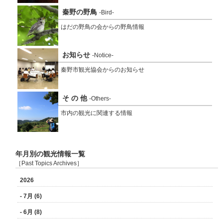
秦野の野鳥
-Bird-
はだの野鳥の会からの野鳥情報
お知らせ
-Notice-
秦野市観光協会からのお知らせ
そ の 他
-Others-
市内の観光に関連する情報
年月別の観光情報一覧
［Past Topics Archives］
2026
- 7月 (6)
- 6月 (8)