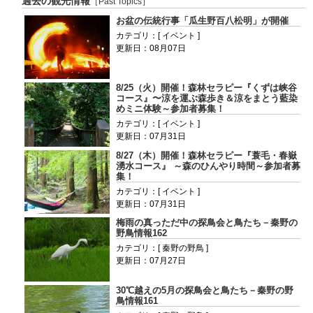
過去の観光情報
［Past Topics］
お盆の伝統行事「瓜生野百八松明」が開催
カテゴリ：[ イベント ]
更新日：08月07日
8/25（火）開催！森林セラピー『くずは峡谷
コース』〜涼を運ぶ森歩き＆涼をまとう藍染
めミニ体験～参加者募集！
カテゴリ：[ イベント ]
更新日：07月31日
8/27（木）開催！森林セラピー『蓑毛・春嶽
湧水コース』 ～森のひんやり時間～参加者募
集！
カテゴリ：[ イベント ]
更新日：07月31日
梅雨の真っただ中の探鳥会と鳥たち－秦野の
野鳥情報162
カテゴリ：[ 秦野の野鳥 ]
更新日：07月27日
30℃越えの5月の探鳥会と鳥たち－秦野の野
鳥情報161