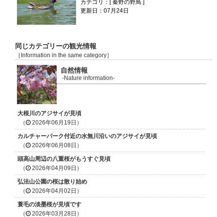
カテゴリ：[ 秦野の野鳥 ]
更新日：07月24日
同じカテゴリーの観光情報
［Information in the same category］
自然情報
-Nature information-
大根川のアジサイが見頃
（
2026年06月19日）
カルチャーパーク付近の水無川沿いのアジサイが見頃
（
2026年06月08日）
頭高山周辺の八重桜がもうすぐ見頃
（
2026年04月09日）
弘法山公園の桜は散り始め
（
2026年04月02日）
蓑毛の淡墨桜が見頃です
（
2026年03月28日）