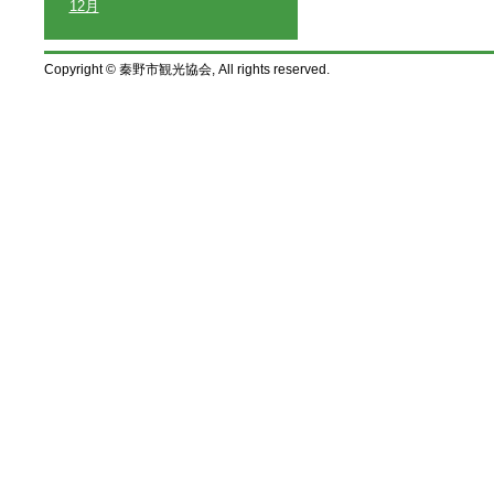
12月
Copyright © 秦野市観光協会, All rights reserved.