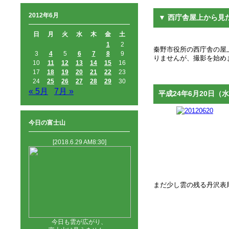
2012年6月
▼ 西庁舎屋上から見
日
月
火
水
木
金
土
1
2
秦野市役所の西庁舎の屋上
3
4
5
6
7
8
9
りませんが、撮影を始め
10
11
12
13
14
15
16
17
18
19
20
21
22
23
24
25
26
27
28
29
30
« 5月
7月 »
平成24年6月20日（水
今日の富士山
[2018.6.29 AM8:30]
まだ少し雲の残る丹沢表
今日も雲が広がり、