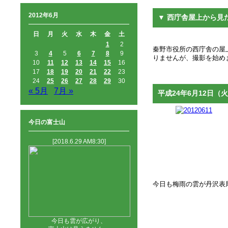
2012年6月
▼ 西庁舎屋上から見
日
月
火
水
木
金
土
1
2
秦野市役所の西庁舎の屋上
3
4
5
6
7
8
9
りませんが、撮影を始め
10
11
12
13
14
15
16
17
18
19
20
21
22
23
24
25
26
27
28
29
30
« 5月
7月 »
平成24年6月12日（火
今日の富士山
[2018.6.29 AM8:30]
今日も梅雨の雲が丹沢表
今日も雲が広がり、