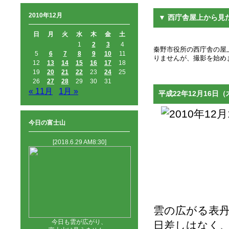
2010年12月
▼ 西庁舎屋上から見
日
月
火
水
木
金
土
1
2
3
4
秦野市役所の西庁舎の屋上
5
6
7
8
9
10
11
りませんが、撮影を始め
12
13
14
15
16
17
18
19
20
21
22
23
24
25
26
27
28
29
30
31
« 11月
1月 »
平成22年12月16日（
今日の富士山
[2018.6.29 AM8:30]
雲の広がる表
今日も雲が広がり、
日差しはなく