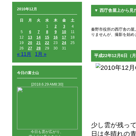
2010年12月
▼ 西庁舎屋上から見
日
月
火
水
木
金
土
1
2
3
4
秦野市役所の西庁舎の屋上
5
6
7
8
9
10
11
りませんが、撮影を始め
12
13
14
15
16
17
18
19
20
21
22
23
24
25
26
27
28
29
30
31
« 11月
1月 »
平成22年12月6日（月
今日の富士山
[2018.6.29 AM8:30]
少し雲が残っ
今日も雲が広がり、
日は冬晴れの