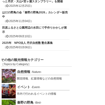
っと丹沢・大山×宮ヶ瀬スタンプラリー」を開催
（
2025年12月25日）
はだの野鳥の会「秦野の野鳥2026」カレンダー販売
中
（
2025年11月04日）
田原ふるさと公園周辺の水田にで手作りかかしが展
示
（
2025年09月10日）
2025年 NPO法人 丹沢自然塾 塾生募集
（
2025年03月06日）
その他の観光情報カテゴリー
［Topics by Category］
自然情報
-Nature-
開花情報、紅葉情報などの自然情報
イベント
-Event-
市内で行われるイベントの情報
秦野の野鳥
-Bird-