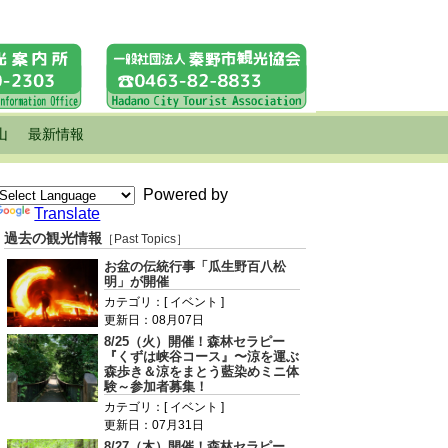
山
最新情報
Powered by
Translate
過去の観光情報
［Past Topics］
お盆の伝統行事「瓜生野百八松
明」が開催
カテゴリ：[ イベント ]
更新日：08月07日
8/25（火）開催！森林セラピー
『くずは峡谷コース』〜涼を運ぶ
森歩き＆涼をまとう藍染めミニ体
験～参加者募集！
カテゴリ：[ イベント ]
更新日：07月31日
8/27（木）開催！森林セラピー