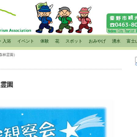
・入浴
イベント
体験
花
スポット
おみやげ
湧水
富士
森林霊園）
林霊園