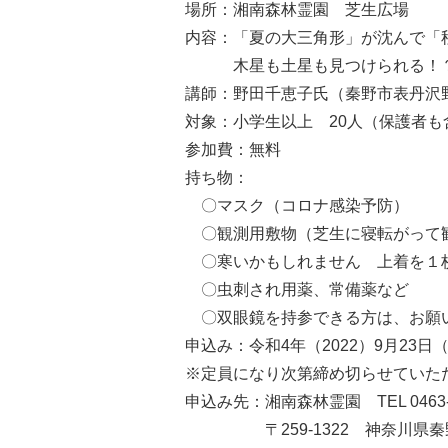
場所：湘南森林霊園 芝生広場
内容：「夏の大三角形」が沈んで「
木星も土星も見つけられる！
講師：野田千恵子氏（秦野市表丹沢
対象：小学生以上 20人（保護者
参加費：無料
持ち物：
〇マスク（コロナ感染予防）
〇観測用敷物（芝生に寝転がって
〇寒いかもしれません 上着を１
〇虫刺され用薬、常備薬など
〇双眼鏡を持参できる方は、お願
申込み：令和4年（2022）9月23日
※定員になり次第締め切らせていた
申込み先：湘南森林霊園 TEL 0463-86-61
〒259-1322 神奈川県秦野市