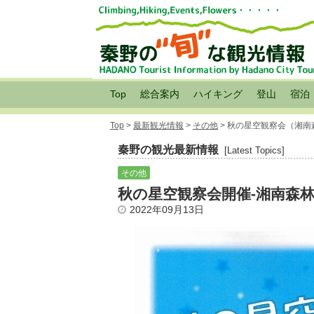
Top
総合案内
ハイキング
登山
宿泊
Top
>
最新観光情報
>
その他
> 秋の星空観察会（湘南
秦野の観光最新情報
[Latest Topics]
その他
秋の星空観察会開催-湘南森
2022年09月13日