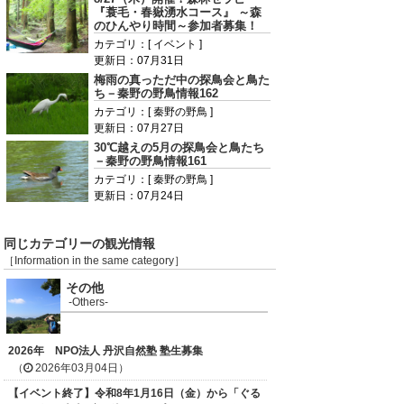
『蓑毛・春嶽湧水コース』 ～森
のひんやり時間～参加者募集！
カテゴリ：[ イベント ]
更新日：07月31日
梅雨の真っただ中の探鳥会と鳥た
ち－秦野の野鳥情報162
カテゴリ：[ 秦野の野鳥 ]
更新日：07月27日
30℃越えの5月の探鳥会と鳥たち
－秦野の野鳥情報161
カテゴリ：[ 秦野の野鳥 ]
更新日：07月24日
同じカテゴリーの観光情報
［Information in the same category］
その他
-Others-
2026年 NPO法人 丹沢自然塾 塾生募集
（
2026年03月04日）
【イベント終了】令和8年1月16日（金）から「ぐる