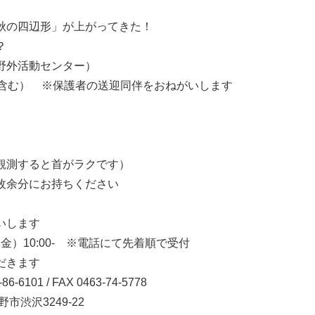
秋の四辺形」が上がってきた！
？
野外活動センター）
も含む） ※保護者の送迎同伴をおねがいします
観測すると首がラクです）
枚余分にお持ちください
いします
（金）10:00- ※電話にて先着順で受付
だきます
01 / FAX 0463-74-5778
渋沢3249-22