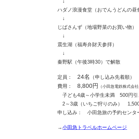
↓
ハダノ浪漫食堂（おでんうどんの昼
↓
じばさんず（地場野菜のお買い物）
↓
震生湖（福寿弁財天参拝）
↓
秦野駅（午後3時30）で解散
24名
定員：
（申し込み先着順）
8,800円
費用：
（小田急電鉄株式会社の
子ども4歳～小学生未満 500円引
2～3歳（いちご狩りのみ） 1,50
申し込み： 小田急旅の予約センター（
→
小田急トラベルホームページ