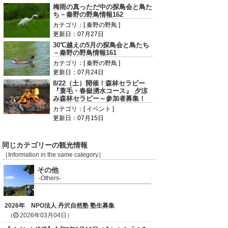
梅雨の真っただ中の探鳥会と鳥た
ち－秦野の野鳥情報162
カテゴリ：[ 秦野の野鳥 ]
更新日：07月27日
30℃越えの5月の探鳥会と鳥たち
－秦野の野鳥情報161
カテゴリ：[ 秦野の野鳥 ]
更新日：07月24日
8/22（土）開催！森林セラピー
『蓑毛・春嶽湧水コース』 夕涼
み森林セラピー～参加者募集！
カテゴリ：[ イベント ]
更新日：07月15日
同じカテゴリーの観光情報
［Information in the same category］
その他
-Others-
2026年 NPO法人 丹沢自然塾 塾生募集
（
2026年03月04日）