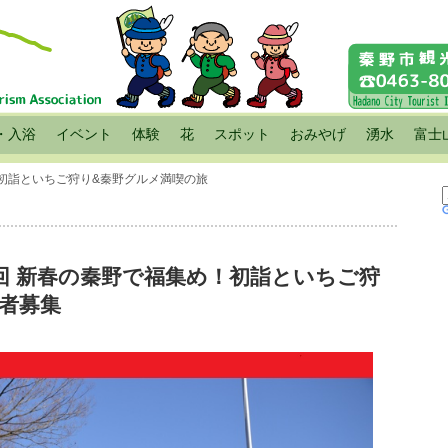
・入浴
イベント
体験
花
スポット
おみやげ
湧水
富士
！初詣といちご狩り&秦野グルメ満喫の旅
8回 新春の秦野で福集め！初詣といちご狩
加者募集