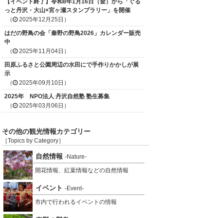
【イベント終了】令和8年1月16日（金）から「ぐる
っと丹沢・大山×宮ヶ瀬スタンプラリー」を開催
（
2025年12月25日）
はだの野鳥の会「秦野の野鳥2026」カレンダー販売
中
（
2025年11月04日）
田原ふるさと公園周辺の水田にで手作りかかしが展
示
（
2025年09月10日）
2025年 NPO法人 丹沢自然塾 塾生募集
（
2025年03月06日）
その他の観光情報カテゴリー
［Topics by Category］
自然情報
-Nature-
開花情報、紅葉情報などの自然情報
イベント
-Event-
市内で行われるイベントの情報