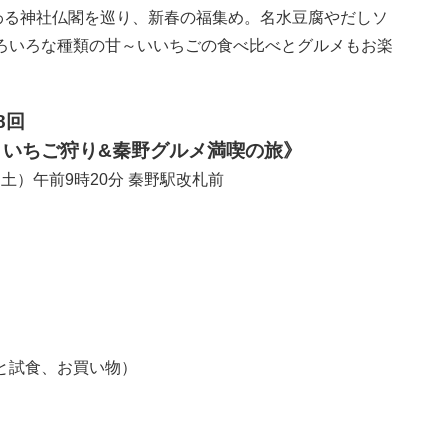
つわる神社仏閣を巡り、新春の福集め。名水豆腐やだしソ
ろいろな種類の甘～いいちごの食べ比べとグルメもお楽
8回
いちご狩り&秦野グルメ満喫の旅》
（土）午前9時20分 秦野駅改札前
）
と試食、お買い物）