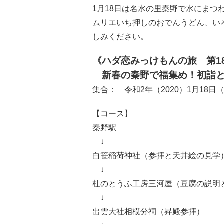
1月18日は名水の里秦野で水にま
ムリエいち押しのおでんうどん、い
しみください。
《ハダ恋みっけもんの旅 第1
新春の秦野で福集め！初詣と
集合： 令和2年（2020）1月18日
【コース】
秦野駅
↓
白笹稲荷神社（参拝と天井絵の見学
↓
杜のとうふ工房三河屋（豆腐の説明
↓
出雲大社相模分祠（昇殿参拝）