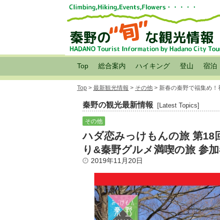
Top
総合案内
ハイキング
登山
宿泊
Top
>
最新観光情報
>
その他
> 新春の秦野で福集め
秦野の観光最新情報
[Latest Topics]
その他
ハダ恋みっけもんの旅 第1
り&秦野グルメ満喫の旅 参
2019年11月20日