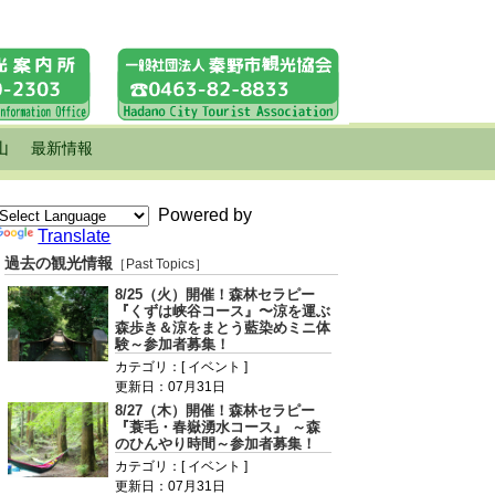
山
最新情報
Powered by
Translate
過去の観光情報
［Past Topics］
8/25（火）開催！森林セラピー
『くずは峡谷コース』〜涼を運ぶ
森歩き＆涼をまとう藍染めミニ体
験～参加者募集！
カテゴリ：[ イベント ]
更新日：07月31日
8/27（木）開催！森林セラピー
『蓑毛・春嶽湧水コース』 ～森
のひんやり時間～参加者募集！
カテゴリ：[ イベント ]
更新日：07月31日