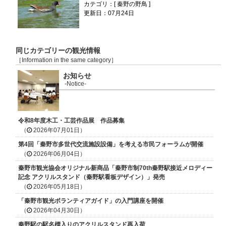
カテゴリ：[ 秦野の野鳥 ]
更新日：07月24日
同じカテゴリーの観光情報
［Information in the same category］
お知らせ
-Notice-
令和8年度木工・工芸作品展 作品募集
（
2026年07月01日）
第4回「秦野市多世代交流施設設備」を考える市民フォーラムが開催
（
2026年06月04日）
秦野市観光協会オリジナル新商品「秦野市制70th秦野駅接近メロディー
記念 アクリルスタンド（秦野駅看板デザイン）」発売
（
2026年05月18日）
「秦野市観光ボランティアガイド」の入門講座を開催
（
2026年04月30日）
秦野駅の駅名標入りのアクリルスタンド再入荷