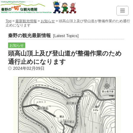
Top
>
最新観光情報
>
お知らせ
> 頭高山頂上及び登山道が整備作業のため通行
止めになります
秦野の観光最新情報
[Latest Topics]
お知らせ
頭高山頂上及び登山道が整備作業のため
通行止めになります
2024年02月09日