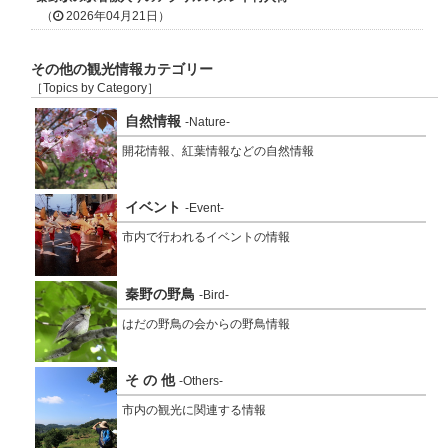
（
2026年04月21日）
その他の観光情報カテゴリー
［Topics by Category］
自然情報
-Nature-
開花情報、紅葉情報などの自然情報
イベント
-Event-
市内で行われるイベントの情報
秦野の野鳥
-Bird-
はだの野鳥の会からの野鳥情報
そ の 他
-Others-
市内の観光に関連する情報