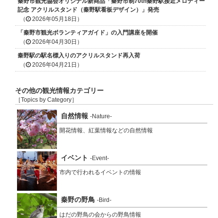
秦野市観光協会オリジナル新商品「秦野市制70th秦野駅接近メロディー
記念 アクリルスタンド（秦野駅看板デザイン）」発売
（
2026年05月18日）
「秦野市観光ボランティアガイド」の入門講座を開催
（
2026年04月30日）
秦野駅の駅名標入りのアクリルスタンド再入荷
（
2026年04月21日）
その他の観光情報カテゴリー
［Topics by Category］
自然情報
-Nature-
開花情報、紅葉情報などの自然情報
イベント
-Event-
市内で行われるイベントの情報
秦野の野鳥
-Bird-
はだの野鳥の会からの野鳥情報