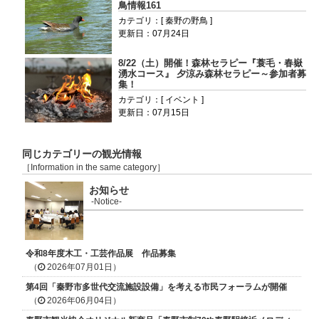
鳥情報161
カテゴリ：[ 秦野の野鳥 ]
更新日：07月24日
8/22（土）開催！森林セラピー『蓑毛・春嶽
湧水コース』 夕涼み森林セラピー～参加者募
集！
カテゴリ：[ イベント ]
更新日：07月15日
同じカテゴリーの観光情報
［Information in the same category］
お知らせ
-Notice-
令和8年度木工・工芸作品展 作品募集
（
2026年07月01日）
第4回「秦野市多世代交流施設設備」を考える市民フォーラムが開催
（
2026年06月04日）