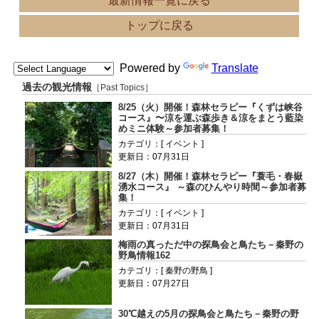
最新情報一覧に戻る
トップに戻る
Powered by
Translate
過去の観光情報
［Past Topics］
8/25（火）開催！森林セラピー『くずは峡谷
コース』〜涼を運ぶ森歩き＆涼をまとう藍染
めミニ体験～参加者募集！
カテゴリ：[ イベント ]
更新日：07月31日
8/27（木）開催！森林セラピー『蓑毛・春嶽
湧水コース』 ～森のひんやり時間～参加者募
集！
カテゴリ：[ イベント ]
更新日：07月31日
梅雨の真っただ中の探鳥会と鳥たち－秦野の
野鳥情報162
カテゴリ：[ 秦野の野鳥 ]
更新日：07月27日
30℃越えの5月の探鳥会と鳥たち－秦野の野