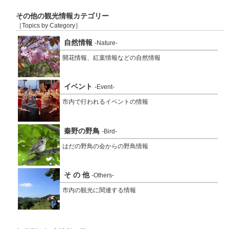
その他の観光情報カテゴリー
［Topics by Category］
自然情報
-Nature-
開花情報、紅葉情報などの自然情報
イベント
-Event-
市内で行われるイベントの情報
秦野の野鳥
-Bird-
はだの野鳥の会からの野鳥情報
そ の 他
-Others-
市内の観光に関連する情報