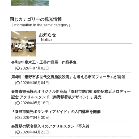
同じカテゴリーの観光情報
［Information in the same category］
お知らせ
-Notice-
令和8年度木工・工芸作品展 作品募集
（
2026年07月01日）
第4回「秦野市多世代交流施設設備」を考える市民フォーラムが開催
（
2026年06月04日）
秦野市観光協会オリジナル新商品「秦野市制70th秦野駅接近メロディー
記念 アクリルスタンド（秦野駅看板デザイン）」発売
（
2026年05月18日）
「秦野市観光ボランティアガイド」の入門講座を開催
（
2026年04月30日）
秦野駅の駅名標入りのアクリルスタンド再入荷
（
2026年04月21日）