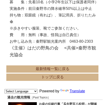
募 集：先着10名（小学2年生以下は保護者同伴）
実施条件：前日秦野市の降水確率50%以上は中止
持ち物：双眼鏡（有れば）、筆記用具、折りたたみ
傘
※歩きやすい服装、靴でご参加ください。
費 用：無料（事故、怪我は自己責任）
お申し込み先：秦野駅観光案内所 0463-80-2303
《主催》はだの野鳥の会 <共催>秦野市観
光協会
最新情報一覧に戻る
トップに戻る
Powered by
Translate
過去の観光情報
［Past Topics］
お盆の伝統行事「瓜生野百八松明」が開催