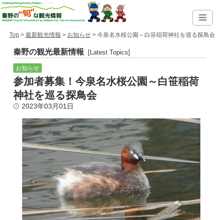
Top
>
最新観光情報
>
お知らせ
> 今泉名水桜公園～白笹稲荷神社を巡る探鳥会
秦野の観光最新情報
[Latest Topics]
お知らせ
参加者募集！今泉名水桜公園～白笹稲荷
神社を巡る探鳥会
2023年03月01日