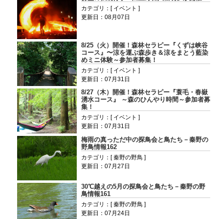
カテゴリ：[ イベント ]
更新日：08月07日
8/25（火）開催！森林セラピー『くずは峡谷
コース』〜涼を運ぶ森歩き＆涼をまとう藍染
めミニ体験～参加者募集！
カテゴリ：[ イベント ]
更新日：07月31日
8/27（木）開催！森林セラピー『蓑毛・春嶽
湧水コース』 ～森のひんやり時間～参加者募
集！
カテゴリ：[ イベント ]
更新日：07月31日
梅雨の真っただ中の探鳥会と鳥たち－秦野の
野鳥情報162
カテゴリ：[ 秦野の野鳥 ]
更新日：07月27日
30℃越えの5月の探鳥会と鳥たち－秦野の野
鳥情報161
カテゴリ：[ 秦野の野鳥 ]
更新日：07月24日