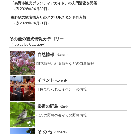
「秦野市観光ボランティアガイド」の入門講座を開催
（
2026年04月30日）
秦野駅の駅名標入りのアクリルスタンド再入荷
（
2026年04月21日）
その他の観光情報カテゴリー
［Topics by Category］
自然情報
-Nature-
開花情報、紅葉情報などの自然情報
イベント
-Event-
市内で行われるイベントの情報
秦野の野鳥
-Bird-
はだの野鳥の会からの野鳥情報
そ の 他
-Others-