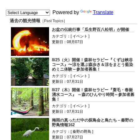
Powered by
Translate
過去の観光情報
［Past Topics］
お盆の伝統行事「瓜生野百八松明」が開催
カテゴリ：[ イベント ]
更新日：08月07日
8/25（火）開催！森林セラピー『くずは峡谷
コース』〜涼を運ぶ森歩き＆涼をまとう藍染
めミニ体験～参加者募集！
カテゴリ：[ イベント ]
更新日：07月31日
8/27（木）開催！森林セラピー『蓑毛・春嶽
湧水コース』 ～森のひんやり時間～参加者募
集！
カテゴリ：[ イベント ]
更新日：07月31日
梅雨の真っただ中の探鳥会と鳥たち－秦野の
野鳥情報162
カテゴリ：[ 秦野の野鳥 ]
更新日：07月27日