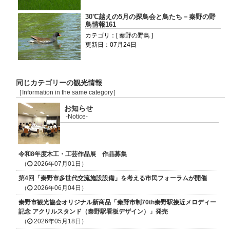
30℃越えの5月の探鳥会と鳥たち－秦野の野
鳥情報161
カテゴリ：[ 秦野の野鳥 ]
更新日：07月24日
同じカテゴリーの観光情報
［Information in the same category］
お知らせ
-Notice-
令和8年度木工・工芸作品展 作品募集
（
2026年07月01日）
第4回「秦野市多世代交流施設設備」を考える市民フォーラムが開催
（
2026年06月04日）
秦野市観光協会オリジナル新商品「秦野市制70th秦野駅接近メロディー
記念 アクリルスタンド（秦野駅看板デザイン）」発売
（
2026年05月18日）