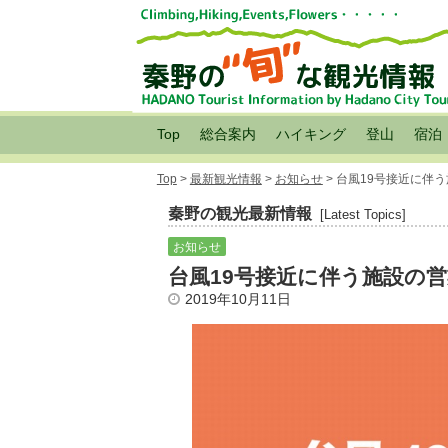
Top
総合案内
ハイキング
登山
宿泊
Top
>
最新観光情報
>
お知らせ
> 台風19号接近に伴
秦野の観光最新情報
[Latest Topics]
お知らせ
台風19号接近に伴う施設の
2019年10月11日