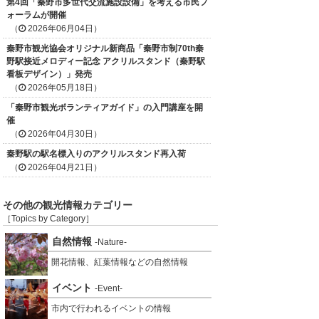
第4回「秦野市多世代交流施設設備」を考える市民フ
ォーラムが開催
（
2026年06月04日）
秦野市観光協会オリジナル新商品「秦野市制70th秦
野駅接近メロディー記念 アクリルスタンド（秦野駅
看板デザイン）」発売
（
2026年05月18日）
「秦野市観光ボランティアガイド」の入門講座を開
催
（
2026年04月30日）
秦野駅の駅名標入りのアクリルスタンド再入荷
（
2026年04月21日）
その他の観光情報カテゴリー
［Topics by Category］
自然情報
-Nature-
開花情報、紅葉情報などの自然情報
イベント
-Event-
市内で行われるイベントの情報