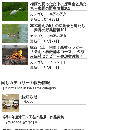
梅雨の真っただ中の探鳥会と鳥た
ち－秦野の野鳥情報162
カテゴリ：[ 秦野の野鳥 ]
更新日：07月27日
30℃越えの5月の探鳥会と鳥たち
－秦野の野鳥情報161
カテゴリ：[ 秦野の野鳥 ]
更新日：07月24日
8/22（土）開催！森林セラピー
『蓑毛・春嶽湧水コース』 夕涼
み森林セラピー～参加者募集！
カテゴリ：[ イベント ]
更新日：07月15日
同じカテゴリーの観光情報
［Information in the same category］
お知らせ
-Notice-
令和8年度木工・工芸作品展 作品募集
（
2026年07月01日）