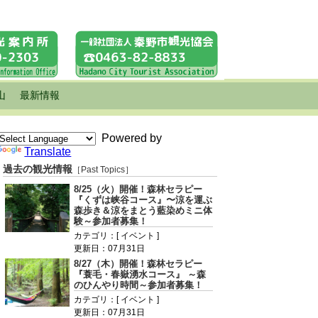
山
最新情報
Powered by
Translate
過去の観光情報
［Past Topics］
8/25（火）開催！森林セラピー
『くずは峡谷コース』〜涼を運ぶ
森歩き＆涼をまとう藍染めミニ体
験～参加者募集！
カテゴリ：[ イベント ]
更新日：07月31日
8/27（木）開催！森林セラピー
『蓑毛・春嶽湧水コース』 ～森
のひんやり時間～参加者募集！
カテゴリ：[ イベント ]
更新日：07月31日