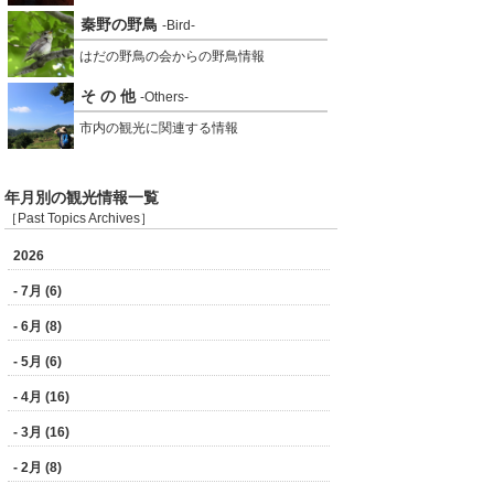
秦野の野鳥
-Bird-
はだの野鳥の会からの野鳥情報
そ の 他
-Others-
市内の観光に関連する情報
年月別の観光情報一覧
［Past Topics Archives］
2026
- 7月 (6)
- 6月 (8)
- 5月 (6)
- 4月 (16)
- 3月 (16)
- 2月 (8)