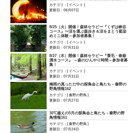
カテゴリ：[ イベント ]
更新日：08月07日
8/25（火）開催！森林セラピー『くずは峡谷
コース』〜涼を運ぶ森歩き＆涼をまとう藍染
めミニ体験～参加者募集！
カテゴリ：[ イベント ]
更新日：07月31日
8/27（木）開催！森林セラピー『蓑毛・春嶽
湧水コース』 ～森のひんやり時間～参加者募
集！
カテゴリ：[ イベント ]
更新日：07月31日
梅雨の真っただ中の探鳥会と鳥たち－秦野の
野鳥情報162
カテゴリ：[ 秦野の野鳥 ]
更新日：07月27日
30℃越えの5月の探鳥会と鳥たち－秦野の野
鳥情報161
カテゴリ：[ 秦野の野鳥 ]
更新日：07月24日