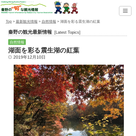
Top
>
最新観光情報
>
自然情報
> 湖面を彩る震生湖の紅葉
秦野の観光最新情報
[Latest Topics]
自然情報
湖面を彩る震生湖の紅葉
2019年12月10日