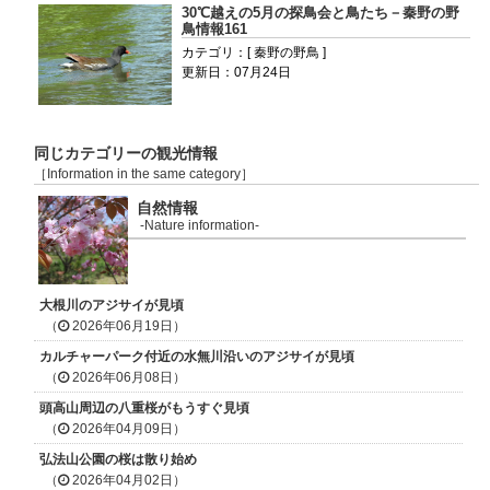
30℃越えの5月の探鳥会と鳥たち－秦野の野
鳥情報161
カテゴリ：[ 秦野の野鳥 ]
更新日：07月24日
同じカテゴリーの観光情報
［Information in the same category］
自然情報
-Nature information-
大根川のアジサイが見頃
（
2026年06月19日）
カルチャーパーク付近の水無川沿いのアジサイが見頃
（
2026年06月08日）
頭高山周辺の八重桜がもうすぐ見頃
（
2026年04月09日）
弘法山公園の桜は散り始め
（
2026年04月02日）