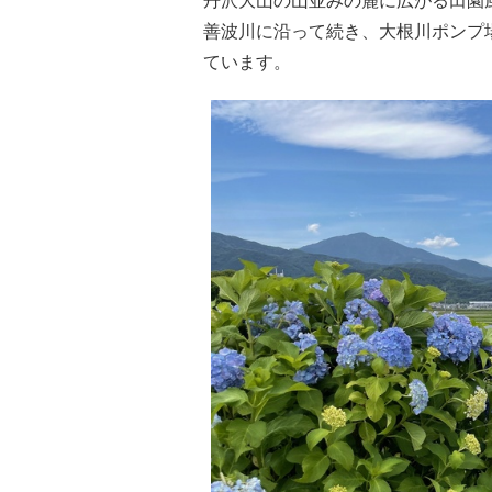
丹沢大山の山並みの麓に広がる田園
善波川に沿って続き、大根川ポンプ場
ています。