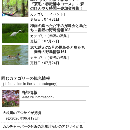
『蓑毛・春嶽湧水コース』 ～森
のひんやり時間～参加者募集！
カテゴリ：[ イベント ]
更新日：07月31日
梅雨の真っただ中の探鳥会と鳥た
ち－秦野の野鳥情報162
カテゴリ：[ 秦野の野鳥 ]
更新日：07月27日
30℃越えの5月の探鳥会と鳥たち
－秦野の野鳥情報161
カテゴリ：[ 秦野の野鳥 ]
更新日：07月24日
同じカテゴリーの観光情報
［Information in the same category］
自然情報
-Nature information-
大根川のアジサイが見頃
（
2026年06月19日）
カルチャーパーク付近の水無川沿いのアジサイが見