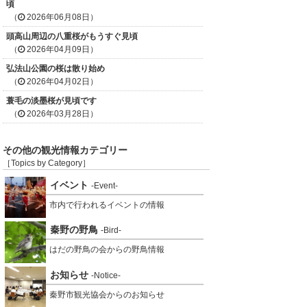
頃
（
2026年06月08日）
頭高山周辺の八重桜がもうすぐ見頃
（
2026年04月09日）
弘法山公園の桜は散り始め
（
2026年04月02日）
蓑毛の淡墨桜が見頃です
（
2026年03月28日）
その他の観光情報カテゴリー
［Topics by Category］
イベント
-Event-
市内で行われるイベントの情報
秦野の野鳥
-Bird-
はだの野鳥の会からの野鳥情報
お知らせ
-Notice-
秦野市観光協会からのお知らせ