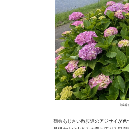
《鶴巻あ
鶴巻あじさい散歩道のアジサイが色