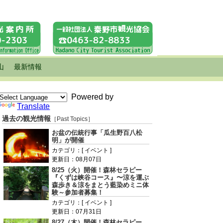
山
最新情報
Powered by
Translate
過去の観光情報
［Past Topics］
お盆の伝統行事「瓜生野百八松
明」が開催
カテゴリ：[ イベント ]
更新日：08月07日
8/25（火）開催！森林セラピー
『くずは峡谷コース』〜涼を運ぶ
森歩き＆涼をまとう藍染めミニ体
験～参加者募集！
カテゴリ：[ イベント ]
更新日：07月31日
8/27（木）開催！森林セラピー