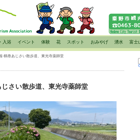
・入浴
イベント
体験
花
スポット
おみやげ
湧水
富士
報-鶴巻あじさい散歩道、東光寺薬師堂
あじさい散歩道、東光寺薬師堂