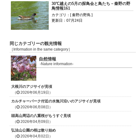
30℃越えの5月の探鳥会と鳥たち－秦野の野
鳥情報161
カテゴリ：[ 秦野の野鳥 ]
更新日：07月24日
同じカテゴリーの観光情報
［Information in the same category］
自然情報
-Nature information-
大根川のアジサイが見頃
（
2026年06月19日）
カルチャーパーク付近の水無川沿いのアジサイが見頃
（
2026年06月08日）
頭高山周辺の八重桜がもうすぐ見頃
（
2026年04月09日）
弘法山公園の桜は散り始め
（
2026年04月02日）