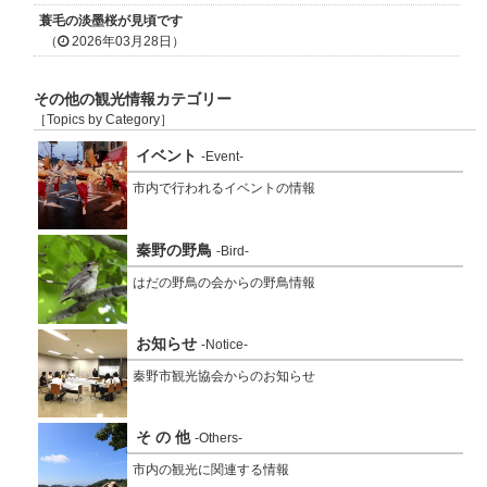
蓑毛の淡墨桜が見頃です
（
2026年03月28日）
その他の観光情報カテゴリー
［Topics by Category］
イベント
-Event-
市内で行われるイベントの情報
秦野の野鳥
-Bird-
はだの野鳥の会からの野鳥情報
お知らせ
-Notice-
秦野市観光協会からのお知らせ
そ の 他
-Others-
市内の観光に関連する情報