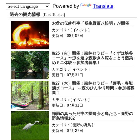
Powered by
Translate
過去の観光情報
［Past Topics］
お盆の伝統行事「瓜生野百八松明」が開催
カテゴリ：[ イベント ]
更新日：08月07日
8/25（火）開催！森林セラピー『くずは峡谷
コース』〜涼を運ぶ森歩き＆涼をまとう藍染
めミニ体験～参加者募集！
カテゴリ：[ イベント ]
更新日：07月31日
8/27（木）開催！森林セラピー『蓑毛・春嶽
湧水コース』 ～森のひんやり時間～参加者募
集！
カテゴリ：[ イベント ]
更新日：07月31日
梅雨の真っただ中の探鳥会と鳥たち－秦野の
野鳥情報162
カテゴリ：[ 秦野の野鳥 ]
更新日：07月27日