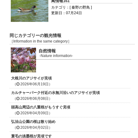
鳥情報161
カテゴリ：[ 秦野の野鳥 ]
更新日：07月24日
同じカテゴリーの観光情報
［Information in the same category］
自然情報
-Nature information-
大根川のアジサイが見頃
（
2026年06月19日）
カルチャーパーク付近の水無川沿いのアジサイが見頃
（
2026年06月08日）
頭高山周辺の八重桜がもうすぐ見頃
（
2026年04月09日）
弘法山公園の桜は散り始め
（
2026年04月02日）
蓑毛の淡墨桜が見頃です