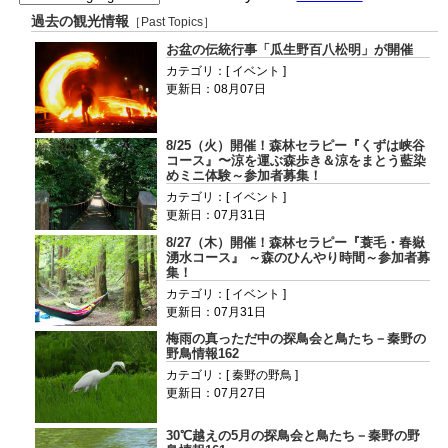
過去の観光情報
［Past Topics］
お盆の伝統行事「瓜生野百八松明」が開催
カテゴリ：[ イベント ]
更新日：08月07日
8/25（火）開催！森林セラピー『くずは峡谷
コース』〜涼を運ぶ森歩き＆涼をまとう藍染
めミニ体験～参加者募集！
カテゴリ：[ イベント ]
更新日：07月31日
8/27（木）開催！森林セラピー『蓑毛・春嶽
湧水コース』 ～森のひんやり時間～参加者募
集！
カテゴリ：[ イベント ]
更新日：07月31日
梅雨の真っただ中の探鳥会と鳥たち－秦野の
野鳥情報162
カテゴリ：[ 秦野の野鳥 ]
更新日：07月27日
30℃越えの5月の探鳥会と鳥たち－秦野の野