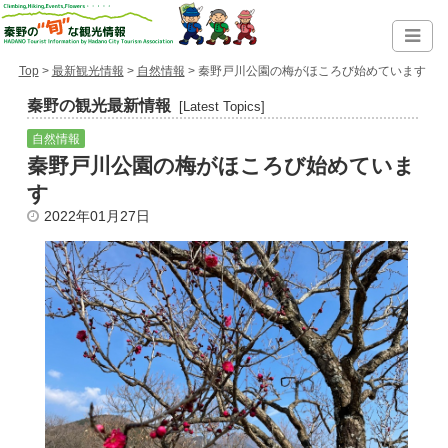
Top
>
最新観光情報
>
自然情報
> 秦野戸川公園の梅がほころび始めています
秦野の観光最新情報
[Latest Topics]
自然情報
秦野戸川公園の梅がほころび始めていま
す
2022年01月27日