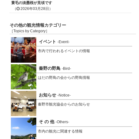
蓑毛の淡墨桜が見頃です
（
2026年03月28日）
その他の観光情報カテゴリー
［Topics by Category］
イベント
-Event-
市内で行われるイベントの情報
秦野の野鳥
-Bird-
はだの野鳥の会からの野鳥情報
お知らせ
-Notice-
秦野市観光協会からのお知らせ
そ の 他
-Others-
市内の観光に関連する情報