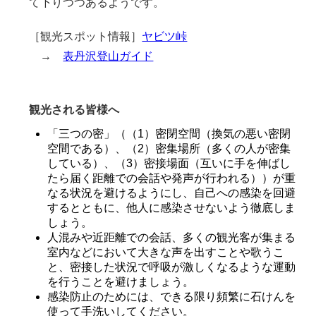
て下りつつあるようです。
［観光スポット情報］
ヤビツ峠
→
表丹沢登山ガイド
観光される皆様へ
「三つの密」（（1）密閉空間（換気の悪い密閉
空間である）、（2）密集場所（多くの人が密集
している）、（3）密接場面（互いに手を伸ばし
たら届く距離での会話や発声が行われる））が重
なる状況を避けるようにし、自己への感染を回避
するとともに、他人に感染させないよう徹底しま
しょう。
人混みや近距離での会話、多くの観光客が集まる
室内などにおいて大きな声を出すことや歌うこ
と、密接した状況で呼吸が激しくなるような運動
を行うことを避けましょう。
感染防止のためには、できる限り頻繁に石けんを
使って手洗いしてください。