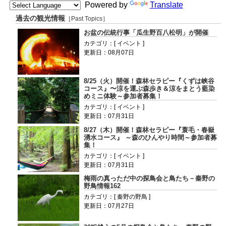
Powered by
Translate
過去の観光情報
［Past Topics］
お盆の伝統行事「瓜生野百八松明」が開催
カテゴリ：[ イベント ]
更新日：08月07日
8/25（火）開催！森林セラピー『くずは峡谷
コース』〜涼を運ぶ森歩き＆涼をまとう藍染
めミニ体験～参加者募集！
カテゴリ：[ イベント ]
更新日：07月31日
8/27（木）開催！森林セラピー『蓑毛・春嶽
湧水コース』 ～森のひんやり時間～参加者募
集！
カテゴリ：[ イベント ]
更新日：07月31日
梅雨の真っただ中の探鳥会と鳥たち－秦野の
野鳥情報162
カテゴリ：[ 秦野の野鳥 ]
更新日：07月27日