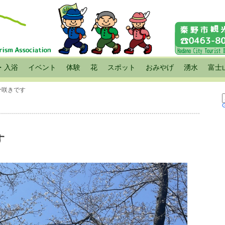
・入浴
イベント
体験
花
スポット
おみやげ
湧水
富士
分咲きです
す