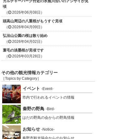
カルチャーパーク付近の水無川沿いのアジサイが見
頃
（
2026年06月08日）
頭高山周辺の八重桜がもうすぐ見頃
（
2026年04月09日）
弘法山公園の桜は散り始め
（
2026年04月02日）
蓑毛の淡墨桜が見頃です
（
2026年03月28日）
その他の観光情報カテゴリー
［Topics by Category］
イベント
-Event-
市内で行われるイベントの情報
秦野の野鳥
-Bird-
はだの野鳥の会からの野鳥情報
お知らせ
-Notice-
秦野市観光協会からのお知らせ