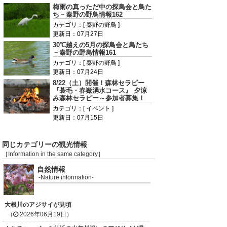
梅雨の真っただ中の探鳥会と鳥た
ち－秦野の野鳥情報162
カテゴリ：[ 秦野の野鳥 ]
更新日：07月27日
30℃越えの5月の探鳥会と鳥たち
－秦野の野鳥情報161
カテゴリ：[ 秦野の野鳥 ]
更新日：07月24日
8/22（土）開催！森林セラピー
『蓑毛・春嶽湧水コース』 夕涼
み森林セラピー～参加者募集！
カテゴリ：[ イベント ]
更新日：07月15日
同じカテゴリーの観光情報
［Information in the same category］
自然情報
-Nature information-
大根川のアジサイが見頃
（
2026年06月19日）