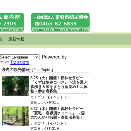
山
最新情報
Powered by
Translate
過去の観光情報
［Past Topics］
8/25（火）開催！森林セラピー
『くずは峡谷コース』〜涼を運ぶ
森歩き＆涼をまとう藍染めミニ体
験～参加者募集！
カテゴリ：[ イベント ]
更新日：07月31日
8/27（木）開催！森林セラピー
『蓑毛・春嶽湧水コース』 ～森
のひんやり時間～参加者募集！
カテゴリ：[ イベント ]
更新日：07月31日