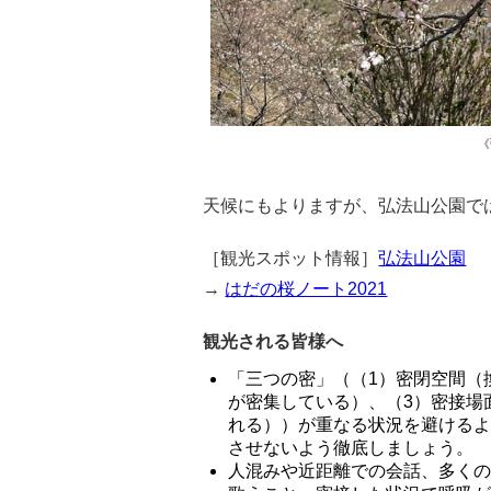
《
天候にもよりますが、弘法山公園で
［観光スポット情報］
弘法山公園
→
はだの桜ノート2021
観光される皆様へ
「三つの密」（（1）密閉空間（
が密集している）、（3）密接場
れる））が重なる状況を避ける
させないよう徹底しましょう。
人混みや近距離での会話、多く