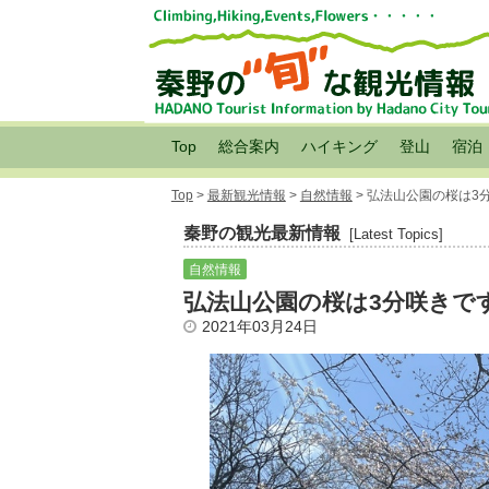
Top
総合案内
ハイキング
登山
宿泊
Top
>
最新観光情報
>
自然情報
> 弘法山公園の桜は3
秦野の観光最新情報
[Latest Topics]
自然情報
弘法山公園の桜は3分咲きで
2021年03月24日