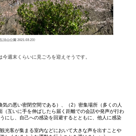
弘法山公園 2021.03.23》
は今週末くらいに見ごろを迎えそうです。
換気の悪い密閉空間である）、（2）密集場所（多くの人
面（互いに手を伸ばしたら届く距離での会話や発声が行わ
ようにし、自己への感染を回避するとともに、他人に感染
の観光客が集まる室内などにおいて大きな声を出すことや