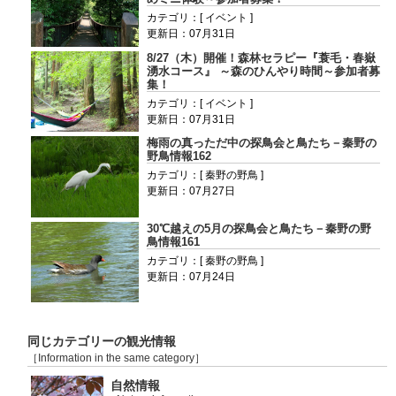
カテゴリ：[ イベント ]
更新日：07月31日
8/27（木）開催！森林セラピー『蓑毛・春嶽
湧水コース』 ～森のひんやり時間～参加者募
集！
カテゴリ：[ イベント ]
更新日：07月31日
梅雨の真っただ中の探鳥会と鳥たち－秦野の
野鳥情報162
カテゴリ：[ 秦野の野鳥 ]
更新日：07月27日
30℃越えの5月の探鳥会と鳥たち－秦野の野
鳥情報161
カテゴリ：[ 秦野の野鳥 ]
更新日：07月24日
同じカテゴリーの観光情報
［Information in the same category］
自然情報