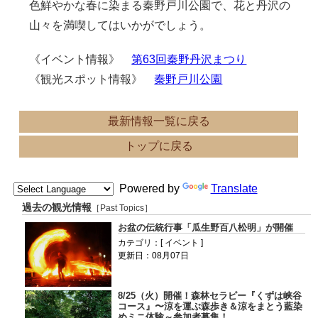
色鮮やかな春に染まる秦野戸川公園で、花と丹沢の
山々を満喫してはいかがでしょう。
《イベント情報》
第63回秦野丹沢まつり
《観光スポット情報》
秦野戸川公園
最新情報一覧に戻る
トップに戻る
Powered by
Translate
過去の観光情報
［Past Topics］
お盆の伝統行事「瓜生野百八松明」が開催
カテゴリ：[ イベント ]
更新日：08月07日
8/25（火）開催！森林セラピー『くずは峡谷
コース』〜涼を運ぶ森歩き＆涼をまとう藍染
めミニ体験～参加者募集！