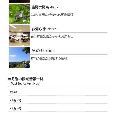
秦野の野鳥
-Bird-
はだの野鳥の会からの野鳥情報
お知らせ
-Notice-
秦野市観光協会からのお知らせ
そ の 他
-Others-
市内の観光に関連する情報
年月別の観光情報一覧
［Past Topics Archives］
2026
- 8月 (1)
- 7月 (6)