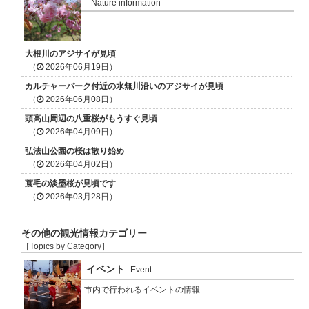
-Nature information-
大根川のアジサイが見頃
（
2026年06月19日）
カルチャーパーク付近の水無川沿いのアジサイが見頃
（
2026年06月08日）
頭高山周辺の八重桜がもうすぐ見頃
（
2026年04月09日）
弘法山公園の桜は散り始め
（
2026年04月02日）
蓑毛の淡墨桜が見頃です
（
2026年03月28日）
その他の観光情報カテゴリー
［Topics by Category］
イベント
-Event-
市内で行われるイベントの情報