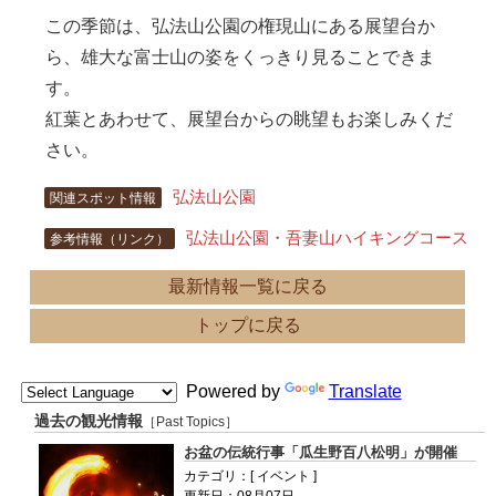
この季節は、弘法山公園の権現山にある展望台か
ら、雄大な富士山の姿をくっきり見ることできま
す。
紅葉とあわせて、展望台からの眺望もお楽しみくだ
さい。
弘法山公園
関連スポット情報
弘法山公園・吾妻山ハイキングコース
参考情報（リンク）
最新情報一覧に戻る
トップに戻る
Powered by
Translate
過去の観光情報
［Past Topics］
お盆の伝統行事「瓜生野百八松明」が開催
カテゴリ：[ イベント ]
更新日：08月07日