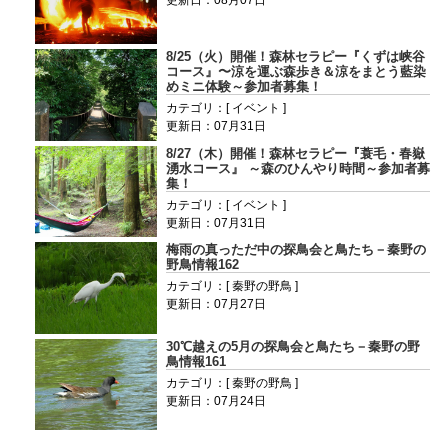
8/25（火）開催！森林セラピー『くずは峡谷
コース』〜涼を運ぶ森歩き＆涼をまとう藍染
めミニ体験～参加者募集！
カテゴリ：[ イベント ]
更新日：07月31日
8/27（木）開催！森林セラピー『蓑毛・春嶽
湧水コース』 ～森のひんやり時間～参加者募
集！
カテゴリ：[ イベント ]
更新日：07月31日
梅雨の真っただ中の探鳥会と鳥たち－秦野の
野鳥情報162
カテゴリ：[ 秦野の野鳥 ]
更新日：07月27日
30℃越えの5月の探鳥会と鳥たち－秦野の野
鳥情報161
カテゴリ：[ 秦野の野鳥 ]
更新日：07月24日