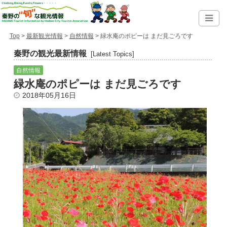
Top
>
最新観光情報
>
自然情報
> 緑水庵のポピーは まだ見ごろです
秦野の観光最新情報
[Latest Topics]
自然情報
緑水庵のポピーは まだ見ごろです
2018年05月16日