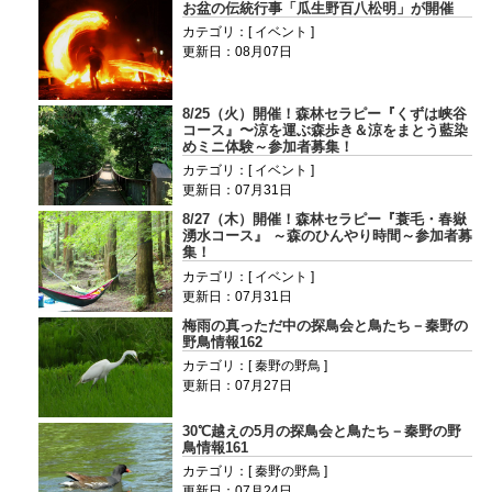
お盆の伝統行事「瓜生野百八松明」が開催
カテゴリ：[ イベント ]
更新日：08月07日
8/25（火）開催！森林セラピー『くずは峡谷
コース』〜涼を運ぶ森歩き＆涼をまとう藍染
めミニ体験～参加者募集！
カテゴリ：[ イベント ]
更新日：07月31日
8/27（木）開催！森林セラピー『蓑毛・春嶽
湧水コース』 ～森のひんやり時間～参加者募
集！
カテゴリ：[ イベント ]
更新日：07月31日
梅雨の真っただ中の探鳥会と鳥たち－秦野の
野鳥情報162
カテゴリ：[ 秦野の野鳥 ]
更新日：07月27日
30℃越えの5月の探鳥会と鳥たち－秦野の野
鳥情報161
カテゴリ：[ 秦野の野鳥 ]
更新日：07月24日