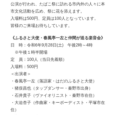
公演が行われ、たばこ祭に訪れる市内外の人々に本
市文化活動を広め、祭に花を添えます。
入場料は500円、定員は100人となっています。
皆様のご来場お待ちしています。
《ふるさと大使・春風亭一左と仲間が送る楽音会》
日 時：令和6年9月28日(土) 午後2時～4時
※午後１時半開場
定 員：100人（当日先着順）
入場料：500円
＜出演者＞
・春風亭一左（落語家・はだのふるさと大使）
・猪俣昌也（タップダンサー・秦野市出身）
・石井貴子（ヴァイオリニスト・秦野市在住）
・大迫杏子（作曲家・キーボーディスト・平塚市在
住）