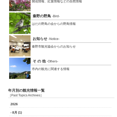
開花情報、紅葉情報などの自然情報
秦野の野鳥
-Bird-
はだの野鳥の会からの野鳥情報
お知らせ
-Notice-
秦野市観光協会からのお知らせ
そ の 他
-Others-
市内の観光に関連する情報
年月別の観光情報一覧
［Past Topics Archives］
2026
- 8月 (1)