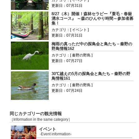
更新日：07月31日
8/27（木）開催！森林セラピー『蓑毛・春嶽
湧水コース』 ～森のひんやり時間～参加者募
集！
カテゴリ：[ イベント ]
更新日：07月31日
梅雨の真っただ中の探鳥会と鳥たち－秦野の
野鳥情報162
カテゴリ：[ 秦野の野鳥 ]
更新日：07月27日
30℃越えの5月の探鳥会と鳥たち－秦野の野
鳥情報161
カテゴリ：[ 秦野の野鳥 ]
更新日：07月24日
同じカテゴリーの観光情報
［Information in the same category］
イベント
-Event information-