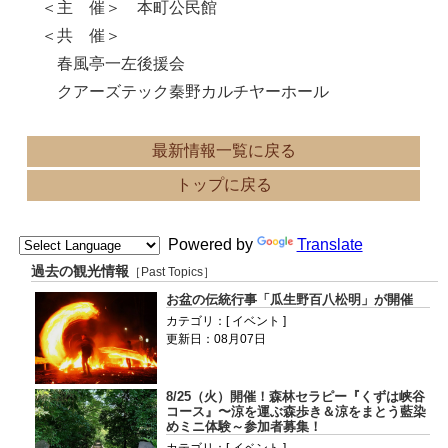
＜主 催＞ 本町公民館
＜共 催＞
春風亭一左後援会
クアーズテック秦野カルチヤーホール
最新情報一覧に戻る
トップに戻る
Powered by
Translate
過去の観光情報
［Past Topics］
お盆の伝統行事「瓜生野百八松明」が開催
カテゴリ：[ イベント ]
更新日：08月07日
8/25（火）開催！森林セラピー『くずは峡谷
コース』〜涼を運ぶ森歩き＆涼をまとう藍染
めミニ体験～参加者募集！
カテゴリ：[ イベント ]