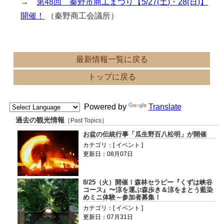
→
第48回 秦野市商工まつり【5/27(土)・28(日)】
開催！
（秦野商工会議所）
最新情報一覧に戻る
トップに戻る
Powered by
Translate
過去の観光情報
［Past Topics］
お盆の伝統行事「瓜生野百八松明」が開催
カテゴリ：[ イベント ]
更新日：08月07日
8/25（火）開催！森林セラピー『くずは峡谷
コース』〜涼を運ぶ森歩き＆涼をまとう藍染
めミニ体験～参加者募集！
カテゴリ：[ イベント ]
更新日：07月31日