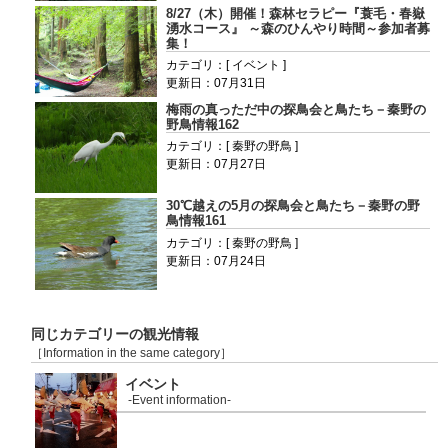
8/27（木）開催！森林セラピー『蓑毛・春嶽
湧水コース』 ～森のひんやり時間～参加者募
集！
カテゴリ：[ イベント ]
更新日：07月31日
梅雨の真っただ中の探鳥会と鳥たち－秦野の
野鳥情報162
カテゴリ：[ 秦野の野鳥 ]
更新日：07月27日
30℃越えの5月の探鳥会と鳥たち－秦野の野
鳥情報161
カテゴリ：[ 秦野の野鳥 ]
更新日：07月24日
同じカテゴリーの観光情報
［Information in the same category］
イベント
-Event information-