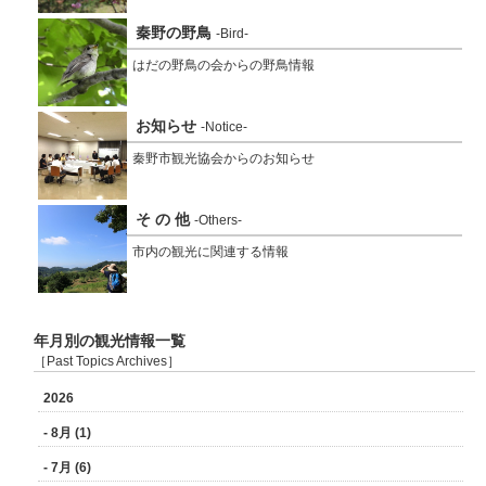
秦野の野鳥
-Bird-
はだの野鳥の会からの野鳥情報
お知らせ
-Notice-
秦野市観光協会からのお知らせ
そ の 他
-Others-
市内の観光に関連する情報
年月別の観光情報一覧
［Past Topics Archives］
2026
- 8月 (1)
- 7月 (6)