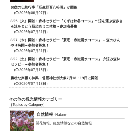
お盆の伝統行事「瓜生野百八松明」が開催
（
2026年08月07日）
8/25（火）開催！森林セラピー『くずは峡谷コース』〜涼を運ぶ森歩き
＆涼をまとう藍染めミニ体験～参加者募集！
（
2026年07月31日）
8/27（木）開催！森林セラピー『蓑毛・春嶽湧水コース』 ～森のひん
やり時間～参加者募集！
（
2026年07月31日）
8/22（土）開催！森林セラピー『蓑毛・春嶽湧水コース』 夕涼み森林
セラピー～参加者募集！
（
2026年07月15日）
勇壮な声響く神輿－曾屋神社例大祭7月18・19日に開催
（
2026年07月13日）
その他の観光情報カテゴリー
［Topics by Category］
自然情報
-Nature-
開花情報、紅葉情報などの自然情報