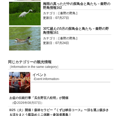
梅雨の真っただ中の探鳥会と鳥たち－秦野の
野鳥情報162
カテゴリ：[ 秦野の野鳥 ]
更新日：07月27日
30℃越えの5月の探鳥会と鳥たち－秦野の野
鳥情報161
カテゴリ：[ 秦野の野鳥 ]
更新日：07月24日
同じカテゴリーの観光情報
［Information in the same category］
イベント
-Event information-
お盆の伝統行事「瓜生野百八松明」が開催
（
2026年08月07日）
8/25（火）開催！森林セラピー『くずは峡谷コース』〜涼を運ぶ森歩き
＆涼をまとう藍染めミニ体験～参加者募集！