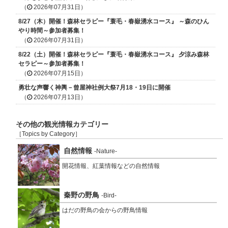
（
2026年07月31日）
8/27（木）開催！森林セラピー『蓑毛・春嶽湧水コース』 ～森のひん
やり時間～参加者募集！
（
2026年07月31日）
8/22（土）開催！森林セラピー『蓑毛・春嶽湧水コース』 夕涼み森林
セラピー～参加者募集！
（
2026年07月15日）
勇壮な声響く神輿－曾屋神社例大祭7月18・19日に開催
（
2026年07月13日）
その他の観光情報カテゴリー
［Topics by Category］
自然情報
-Nature-
開花情報、紅葉情報などの自然情報
秦野の野鳥
-Bird-
はだの野鳥の会からの野鳥情報