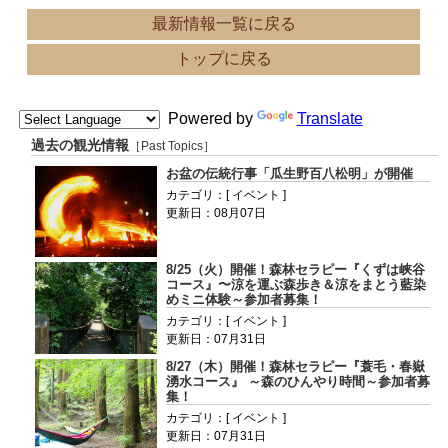
最新情報一覧に戻る
トップに戻る
Powered by
Translate
過去の観光情報
［Past Topics］
お盆の伝統行事「瓜生野百八松明」が開催
カテゴリ：[ イベント ]
更新日：08月07日
8/25（火）開催！森林セラピー『くずは峡谷
コース』〜涼を運ぶ森歩き＆涼をまとう藍染
めミニ体験～参加者募集！
カテゴリ：[ イベント ]
更新日：07月31日
8/27（木）開催！森林セラピー『蓑毛・春嶽
湧水コース』 ～森のひんやり時間～参加者募
集！
カテゴリ：[ イベント ]
更新日：07月31日