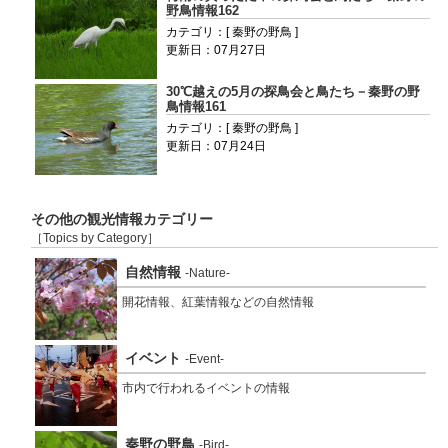
野鳥情報162
カテゴリ：[ 秦野の野鳥 ]
更新日：07月27日
30℃越えの5月の探鳥会と鳥たち－秦野の野
鳥情報161
カテゴリ：[ 秦野の野鳥 ]
更新日：07月24日
その他の観光情報カテゴリー
［Topics by Category］
自然情報
-Nature-
開花情報、紅葉情報などの自然情報
イベント
-Event-
市内で行われるイベントの情報
秦野の野鳥
-Bird-