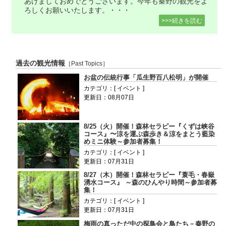
あけましておめでとうございます。今年も秦野の観光をよ
ろしくお願いいたします。・・・
>>>続きを読む
過去の観光情報
［Past Topics］
お盆の伝統行事「瓜生野百八松明」が開催
カテゴリ：[ イベント ]
更新日：08月07日
8/25（火）開催！森林セラピー『くずは峡谷
コース』〜涼を運ぶ森歩き＆涼をまとう藍染
めミニ体験～参加者募集！
カテゴリ：[ イベント ]
更新日：07月31日
8/27（木）開催！森林セラピー『蓑毛・春嶽
湧水コース』 ～森のひんやり時間～参加者募
集！
カテゴリ：[ イベント ]
更新日：07月31日
梅雨の真っただ中の探鳥会と鳥たち－秦野の