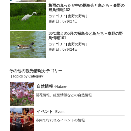
梅雨の真っただ中の探鳥会と鳥たち－秦野の
野鳥情報162
カテゴリ：[ 秦野の野鳥 ]
更新日：07月27日
30℃越えの5月の探鳥会と鳥たち－秦野の野
鳥情報161
カテゴリ：[ 秦野の野鳥 ]
更新日：07月24日
その他の観光情報カテゴリー
［Topics by Category］
自然情報
-Nature-
開花情報、紅葉情報などの自然情報
イベント
-Event-
市内で行われるイベントの情報