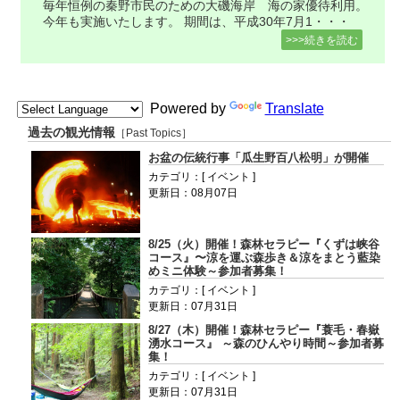
毎年恒例の秦野市民のための大磯海岸 海の家優待利用。
今年も実施いたします。 期間は、平成30年7月1・・・
>>>続きを読む
Powered by
Translate
過去の観光情報
［Past Topics］
お盆の伝統行事「瓜生野百八松明」が開催
カテゴリ：[ イベント ]
更新日：08月07日
8/25（火）開催！森林セラピー『くずは峡谷
コース』〜涼を運ぶ森歩き＆涼をまとう藍染
めミニ体験～参加者募集！
カテゴリ：[ イベント ]
更新日：07月31日
8/27（木）開催！森林セラピー『蓑毛・春嶽
湧水コース』 ～森のひんやり時間～参加者募
集！
カテゴリ：[ イベント ]
更新日：07月31日