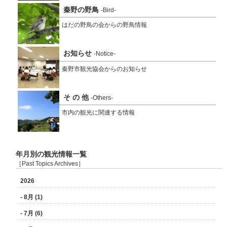
秦野の野鳥
-Bird-
はだの野鳥の会からの野鳥情報
お知らせ
-Notice-
秦野市観光協会からのお知らせ
そ の 他
-Others-
市内の観光に関連する情報
年月別の観光情報一覧
［Past Topics Archives］
2026
- 8月 (1)
- 7月 (6)