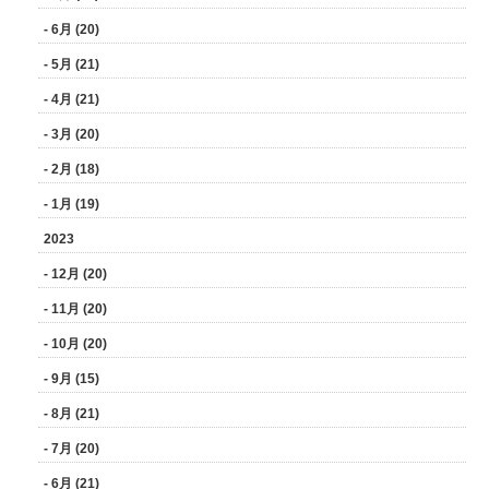
- 6月 (20)
- 5月 (21)
- 4月 (21)
- 3月 (20)
- 2月 (18)
- 1月 (19)
2023
- 12月 (20)
- 11月 (20)
- 10月 (20)
- 9月 (15)
- 8月 (21)
- 7月 (20)
- 6月 (21)