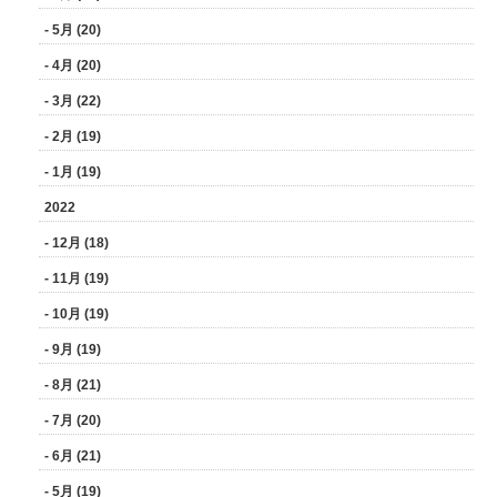
- 5月 (20)
- 4月 (20)
- 3月 (22)
- 2月 (19)
- 1月 (19)
2022
- 12月 (18)
- 11月 (19)
- 10月 (19)
- 9月 (19)
- 8月 (21)
- 7月 (20)
- 6月 (21)
- 5月 (19)