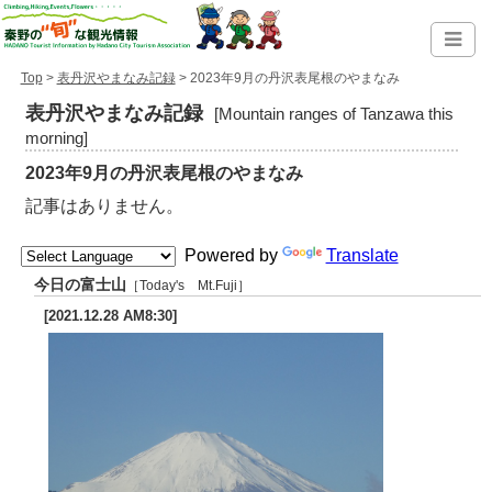
Top
>
表丹沢やまなみ記録
> 2023年9月の丹沢表尾根のやまなみ
表丹沢やまなみ記録
[Mountain ranges of Tanzawa this
morning]
2023年9月の丹沢表尾根のやまなみ
記事はありません。
Powered by
Translate
今日の富士山
［Today's Mt.Fuji］
[2021.12.28 AM8:30]