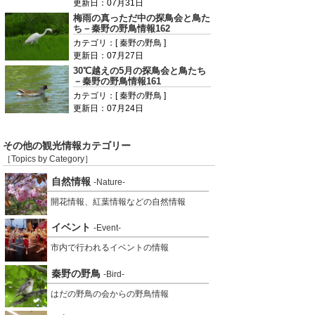
更新日：07月31日
梅雨の真っただ中の探鳥会と鳥た
ち－秦野の野鳥情報162
カテゴリ：[ 秦野の野鳥 ]
更新日：07月27日
30℃越えの5月の探鳥会と鳥たち
－秦野の野鳥情報161
カテゴリ：[ 秦野の野鳥 ]
更新日：07月24日
その他の観光情報カテゴリー
［Topics by Category］
自然情報
-Nature-
開花情報、紅葉情報などの自然情報
イベント
-Event-
市内で行われるイベントの情報
秦野の野鳥
-Bird-
はだの野鳥の会からの野鳥情報