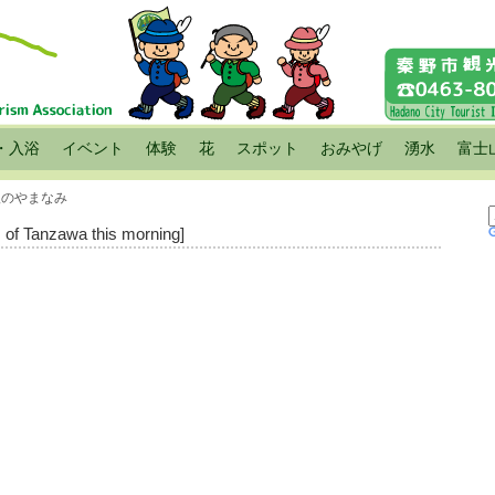
・入浴
イベント
体験
花
スポット
おみやげ
湧水
富士
尾根のやまなみ
 of Tanzawa this morning]