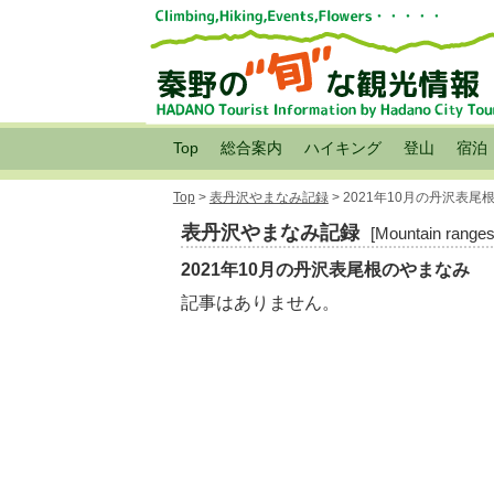
Top
総合案内
ハイキング
登山
宿泊
Top
>
表丹沢やまなみ記録
> 2021年10月の丹沢表
表丹沢やまなみ記録
[Mountain ranges
2021年10月の丹沢表尾根のやまなみ
記事はありません。