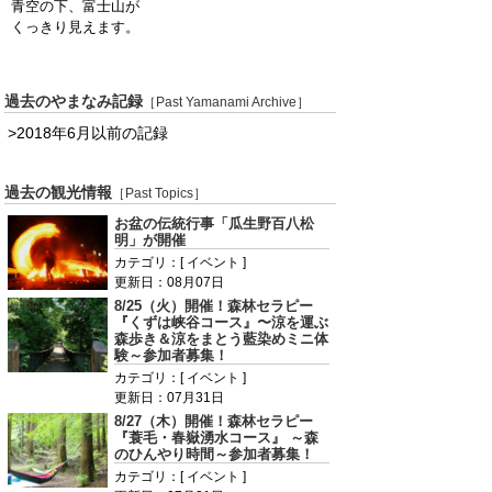
青空の下、富士山が
くっきり見えます。
過去のやまなみ記録
［Past Yamanami Archive］
>2018年6月以前の記録
過去の観光情報
［Past Topics］
お盆の伝統行事「瓜生野百八松
明」が開催
カテゴリ：[ イベント ]
更新日：08月07日
8/25（火）開催！森林セラピー
『くずは峡谷コース』〜涼を運ぶ
森歩き＆涼をまとう藍染めミニ体
験～参加者募集！
カテゴリ：[ イベント ]
更新日：07月31日
8/27（木）開催！森林セラピー
『蓑毛・春嶽湧水コース』 ～森
のひんやり時間～参加者募集！
カテゴリ：[ イベント ]