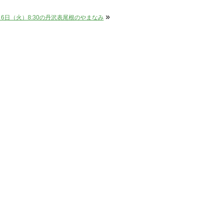
»
月6日（火）8:30の丹沢表尾根のやまなみ