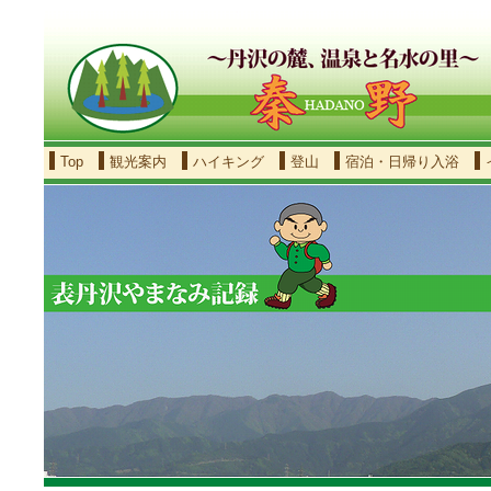
Top
観光案内
ハイキング
登山
宿泊・日帰り入浴