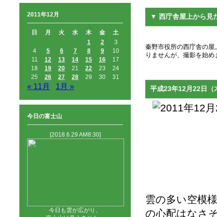
2011年12月
▼ 西庁舎屋上から見
日
月
火
水
木
金
土
1
2
3
秦野市役所の西庁舎の屋上
4
5
6
7
8
9
10
りませんが、撮影を始め
11
12
13
14
15
16
17
18
19
20
21
22
23
24
25
26
27
28
29
30
31
« 11月
1月 »
平成23年12月22日（
今日の富士山
[2018.6.29 AM8:30]
雲の多い空模
今日も雲が広がり、
の心配はなさ