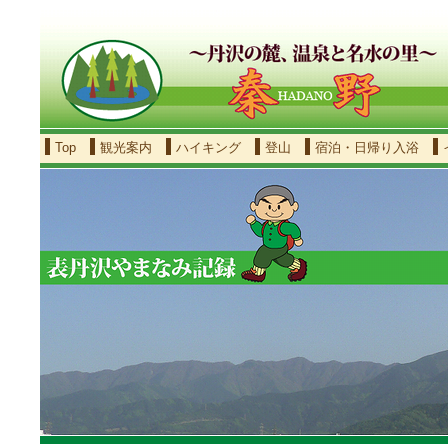
Top
観光案内
ハイキング
登山
宿泊・日帰り入浴