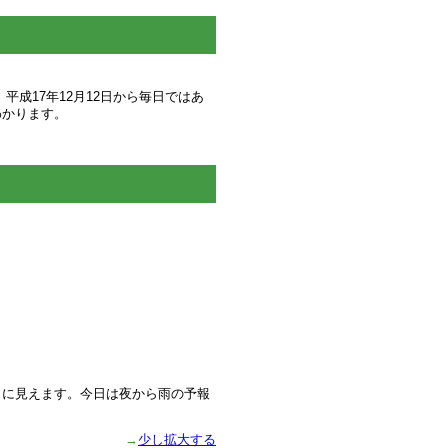
成17年12月12日から毎日ではあ
わかります。
うに見えます。今日は夜から雨の予報
→
少し拡大する