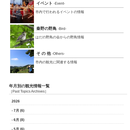
イベント
-Event-
市内で行われるイベントの情報
秦野の野鳥
-Bird-
はだの野鳥の会からの野鳥情報
そ の 他
-Others-
市内の観光に関連する情報
年月別の観光情報一覧
［Past Topics Archives］
2026
- 7月 (6)
- 6月 (8)
- 5月 (6)