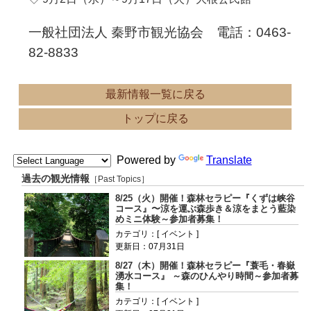
一般社団法人 秦野市観光協会 電話：0463-
82-8833
最新情報一覧に戻る
トップに戻る
Powered by
Translate
過去の観光情報
［Past Topics］
8/25（火）開催！森林セラピー『くずは峡谷
コース』〜涼を運ぶ森歩き＆涼をまとう藍染
めミニ体験～参加者募集！
カテゴリ：[ イベント ]
更新日：07月31日
8/27（木）開催！森林セラピー『蓑毛・春嶽
湧水コース』 ～森のひんやり時間～参加者募
集！
カテゴリ：[ イベント ]