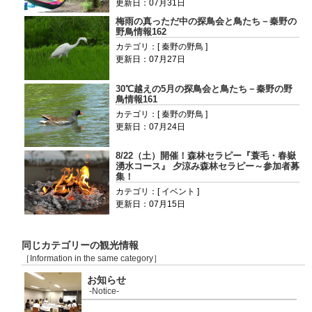
更新日：07月31日
梅雨の真っただ中の探鳥会と鳥たち－秦野の
野鳥情報162
カテゴリ：[ 秦野の野鳥 ]
更新日：07月27日
30℃越えの5月の探鳥会と鳥たち－秦野の野
鳥情報161
カテゴリ：[ 秦野の野鳥 ]
更新日：07月24日
8/22（土）開催！森林セラピー『蓑毛・春嶽
湧水コース』 夕涼み森林セラピー～参加者募
集！
カテゴリ：[ イベント ]
更新日：07月15日
同じカテゴリーの観光情報
［Information in the same category］
お知らせ
-Notice-