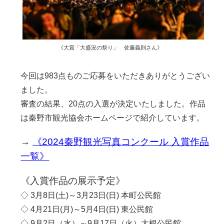
《大賞「大盛況の祭り」 佐藤義則さん》
今回は983点ものご応募をいただきありがとうござい
ました。
審査の結果、20点の入選が決定いたしました。作品
は秦野市観光協会ホームページで紹介しています。
→
《2024秦野観光写真コンクール 入賞作品
一覧》
《入賞作品の展示予定》
◇ 3月8日(土)～3月23日(日) 本町公民館
◇ 4月21日(月)～5月4日(日) 東公民館
◇ 9月2日（水）～9月17日（火）大根公民館