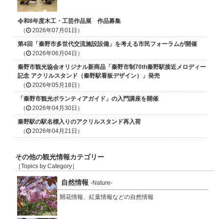
令和8年度木工・工芸作品展 作品募集
（
2026年07月01日）
第4回「秦野市多世代交流施設設備」を考える市民フォーラムが開催
（
2026年06月04日）
秦野市観光協会オリジナル新商品「秦野市制70th秦野駅接近メロディー
記念 アクリルスタンド（秦野駅看板デザイン）」発売
（
2026年05月18日）
「秦野市観光ボランティアガイド」の入門講座を開催
（
2026年04月30日）
秦野駅の駅名標入りのアクリルスタンド再入荷
（
2026年04月21日）
その他の観光情報カテゴリー
［Topics by Category］
自然情報
-Nature-
開花情報、紅葉情報などの自然情報