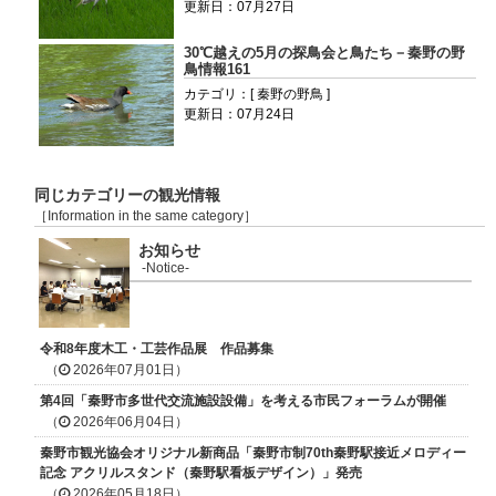
更新日：07月27日
30℃越えの5月の探鳥会と鳥たち－秦野の野
鳥情報161
カテゴリ：[ 秦野の野鳥 ]
更新日：07月24日
同じカテゴリーの観光情報
［Information in the same category］
お知らせ
-Notice-
令和8年度木工・工芸作品展 作品募集
（
2026年07月01日）
第4回「秦野市多世代交流施設設備」を考える市民フォーラムが開催
（
2026年06月04日）
秦野市観光協会オリジナル新商品「秦野市制70th秦野駅接近メロディー
記念 アクリルスタンド（秦野駅看板デザイン）」発売
（
2026年05月18日）