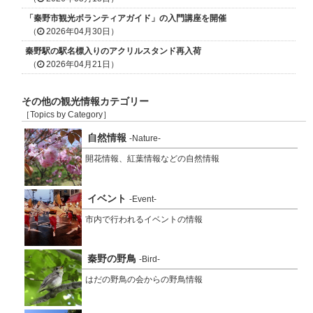
「秦野市観光ボランティアガイド」の入門講座を開催
（
2026年04月30日）
秦野駅の駅名標入りのアクリルスタンド再入荷
（
2026年04月21日）
その他の観光情報カテゴリー
［Topics by Category］
自然情報
-Nature-
開花情報、紅葉情報などの自然情報
イベント
-Event-
市内で行われるイベントの情報
秦野の野鳥
-Bird-
はだの野鳥の会からの野鳥情報