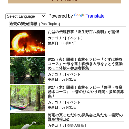
Powered by
Translate
過去の観光情報
［Past Topics］
お盆の伝統行事「瓜生野百八松明」が開催
カテゴリ：[ イベント ]
更新日：08月07日
8/25（火）開催！森林セラピー『くずは峡谷
コース』〜涼を運ぶ森歩き＆涼をまとう藍染
めミニ体験～参加者募集！
カテゴリ：[ イベント ]
更新日：07月31日
8/27（木）開催！森林セラピー『蓑毛・春嶽
湧水コース』 ～森のひんやり時間～参加者募
集！
カテゴリ：[ イベント ]
更新日：07月31日
梅雨の真っただ中の探鳥会と鳥たち－秦野の
野鳥情報162
カテゴリ：[ 秦野の野鳥 ]