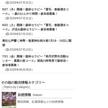
（
2026年07月31日）
8/27（木）開催！森林セラピー『蓑毛・春嶽湧水コ
ース』 ～森のひんやり時間～参加者募集！
（
2026年07月31日）
8/22（土）開催！森林セラピー『蓑毛・春嶽湧水コ
ース』 夕涼み森林セラピー～参加者募集！
（
2026年07月15日）
勇壮な声響く神輿－曾屋神社例大祭7月18・19日に開
催
（
2026年07月13日）
7/31（金）開催！森林セラピー『表丹沢野外活動セ
ンター・葛葉の泉コース』清流の特等席で森林浴～
参加者募集！
（
2026年06月26日）
その他の観光情報カテゴリー
［Topics by Category］
自然情報
-Nature-
開花情報、紅葉情報などの自然情報