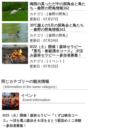
梅雨の真っただ中の探鳥会と鳥た
ち－秦野の野鳥情報162
カテゴリ：[ 秦野の野鳥 ]
更新日：07月27日
30℃越えの5月の探鳥会と鳥たち
－秦野の野鳥情報161
カテゴリ：[ 秦野の野鳥 ]
更新日：07月24日
8/22（土）開催！森林セラピー
『蓑毛・春嶽湧水コース』 夕涼
み森林セラピー～参加者募集！
カテゴリ：[ イベント ]
更新日：07月15日
同じカテゴリーの観光情報
［Information in the same category］
イベント
-Event information-
8/25（火）開催！森林セラピー『くずは峡谷コー
ス』〜涼を運ぶ森歩き＆涼をまとう藍染めミニ体験
～参加者募集！