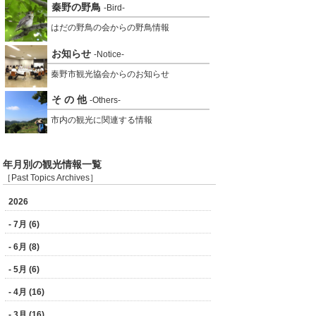
秦野の野鳥
-Bird-
はだの野鳥の会からの野鳥情報
お知らせ
-Notice-
秦野市観光協会からのお知らせ
そ の 他
-Others-
市内の観光に関連する情報
年月別の観光情報一覧
［Past Topics Archives］
2026
- 7月 (6)
- 6月 (8)
- 5月 (6)
- 4月 (16)
- 3月 (16)