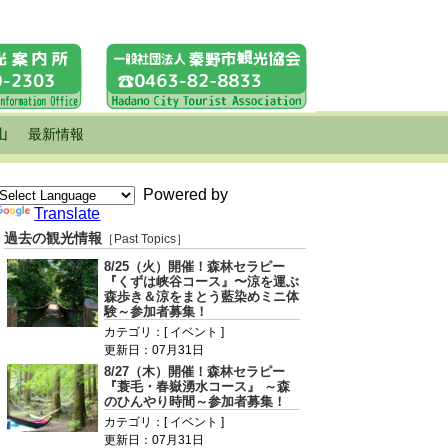
山
最新情報
Powered by
Translate
過去の観光情報
［Past Topics］
8/25（火）開催！森林セラピー
『くずは峡谷コース』〜涼を運ぶ
森歩き＆涼をまとう藍染めミニ体
験～参加者募集！
カテゴリ：[ イベント ]
更新日：07月31日
8/27（木）開催！森林セラピー
『蓑毛・春嶽湧水コース』 ～森
のひんやり時間～参加者募集！
カテゴリ：[ イベント ]
更新日：07月31日