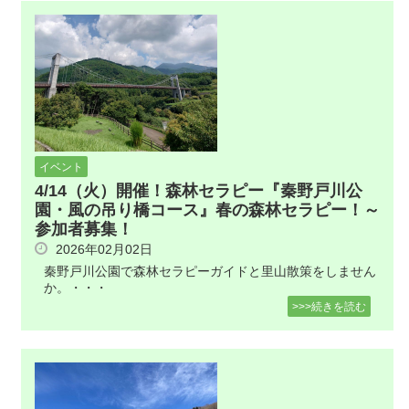
イベント
4/14（火）開催！森林セラピー『秦野戸川公
園・風の吊り橋コース』春の森林セラピー！～
参加者募集！
2026年02月02日
秦野戸川公園で森林セラピーガイドと里山散策をしません
か。・・・
>>>続きを読む