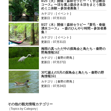
8/25（火）開催！森林セラピー『くずは峡谷
コース』〜涼を運ぶ森歩き＆涼をまとう藍染
めミニ体験～参加者募集！
カテゴリ：[ イベント ]
更新日：07月31日
8/27（木）開催！森林セラピー『蓑毛・春嶽
湧水コース』 ～森のひんやり時間～参加者募
集！
カテゴリ：[ イベント ]
更新日：07月31日
梅雨の真っただ中の探鳥会と鳥たち－秦野の
野鳥情報162
カテゴリ：[ 秦野の野鳥 ]
更新日：07月27日
30℃越えの5月の探鳥会と鳥たち－秦野の野
鳥情報161
カテゴリ：[ 秦野の野鳥 ]
更新日：07月24日
その他の観光情報カテゴリー
［Topics by Category］