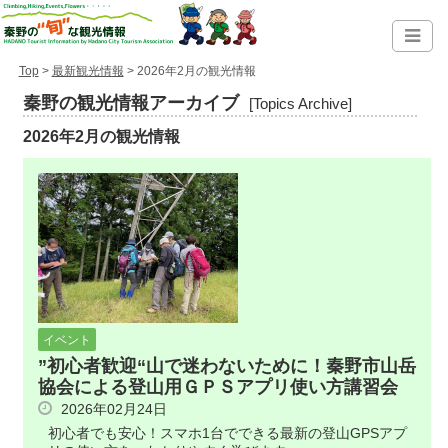
Top
>
最新観光情報
> 2026年2月の観光情報
秦野の観光情報アーカイブ
[Topics Archive]
2026年2月の観光情報
イベント
”初心者歓迎“山で迷わないために！秦野市山岳
協会による登山用ＧＰＳアプリ使い方講習会
2026年02月24日
初心者でも安心！スマホ1台でできる最新の登山GPSアプ