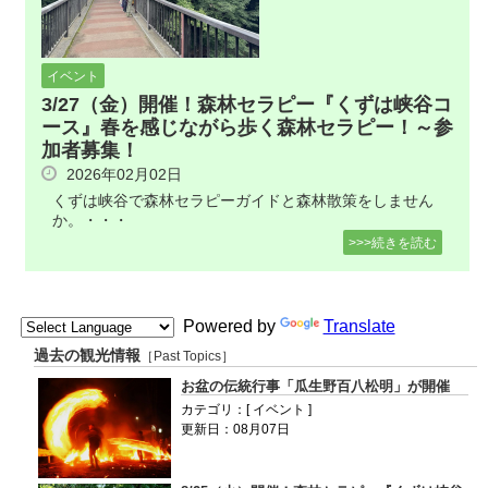
イベント
3/27（金）開催！森林セラピー『くずは峡谷コ
ース』春を感じながら歩く森林セラピー！～参
加者募集！
2026年02月02日
くずは峡谷で森林セラピーガイドと森林散策をしません
か。・・・
>>>続きを読む
Powered by
Translate
過去の観光情報
［Past Topics］
お盆の伝統行事「瓜生野百八松明」が開催
カテゴリ：[ イベント ]
更新日：08月07日