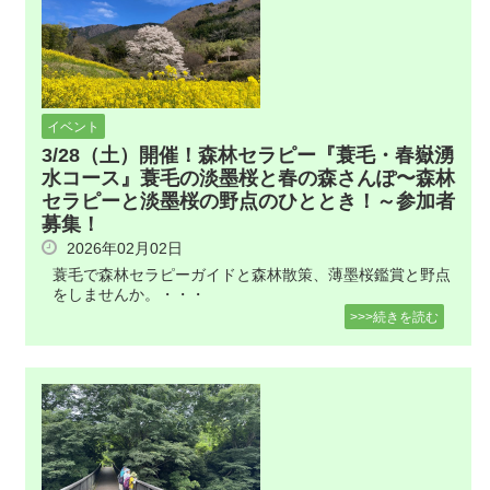
イベント
3/28（土）開催！森林セラピー『蓑毛・春嶽湧
水コース』蓑毛の淡墨桜と春の森さんぽ〜森林
セラピーと淡墨桜の野点のひととき！～参加者
募集！
2026年02月02日
蓑毛で森林セラピーガイドと森林散策、薄墨桜鑑賞と野点
をしませんか。・・・
>>>続きを読む