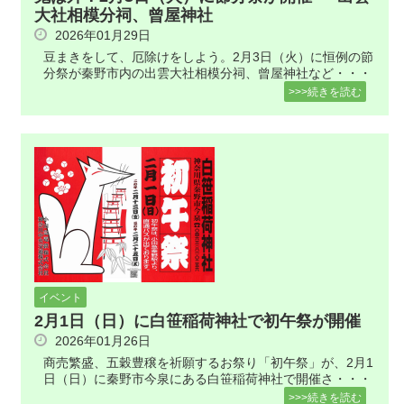
大社相模分祠、曾屋神社
2026年01月29日
豆まきをして、厄除けをしよう。2月3日（火）に恒例の節
分祭が秦野市内の出雲大社相模分祠、曾屋神社など・・・
>>>続きを読む
イベント
2月1日（日）に白笹稲荷神社で初午祭が開催
2026年01月26日
商売繁盛、五穀豊穣を祈願するお祭り「初午祭」が、2月1
日（日）に秦野市今泉にある白笹稲荷神社で開催さ・・・
>>>続きを読む