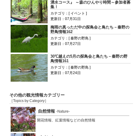
湧水コース』 ～森のひんやり時間～参加者募
集！
カテゴリ：[ イベント ]
更新日：07月31日
梅雨の真っただ中の探鳥会と鳥たち－秦野の
野鳥情報162
カテゴリ：[ 秦野の野鳥 ]
更新日：07月27日
30℃越えの5月の探鳥会と鳥たち－秦野の野
鳥情報161
カテゴリ：[ 秦野の野鳥 ]
更新日：07月24日
その他の観光情報カテゴリー
［Topics by Category］
自然情報
-Nature-
開花情報、紅葉情報などの自然情報