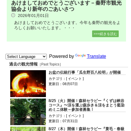
あけましておめでとうございます－秦野市観光
協会より新年のごあいさつ
2026年01月01日
あけましておめでとうございます。今年も秦野の観光をよ
ろしくお願いいたします。・・・
>>>続きを読む
Powered by
Translate
過去の観光情報
［Past Topics］
お盆の伝統行事「瓜生野百八松明」が開催
カテゴリ：[ イベント ]
更新日：08月07日
8/25（火）開催！森林セラピー『くずは峡谷
コース』〜涼を運ぶ森歩き＆涼をまとう藍染
めミニ体験～参加者募集！
カテゴリ：[ イベント ]
更新日：07月31日
8/27（木）開催！森林セラピー『蓑毛・春嶽