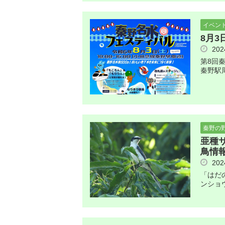
イベン
8月
20
第8回
秦野駅
秦野の
亜種
鳥情報
20
「はだ
ンショ