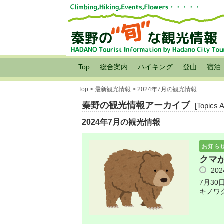
Top
総合案内
ハイキング
登山
宿泊
Top
>
最新観光情報
> 2024年7月の観光情報
秦野の観光情報アーカイブ
[Topics 
2024年7月の観光情報
お知ら
クマ
20
7月3
キノワ