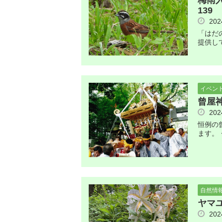
梅雨
139
20
「はだ
提供し
イベン
曾屋
20
恒例の
ます。
自然情
ヤマ
20