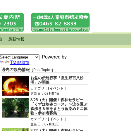
山
最新情報
Powered by
Translate
過去の観光情報
［Past Topics］
お盆の伝統行事「瓜生野百八松
明」が開催
カテゴリ：[ イベント ]
更新日：08月07日
8/25（火）開催！森林セラピー
『くずは峡谷コース』〜涼を運ぶ
森歩き＆涼をまとう藍染めミニ体
験～参加者募集！
カテゴリ：[ イベント ]
更新日：07月31日
8/27（木）開催！森林セラピー