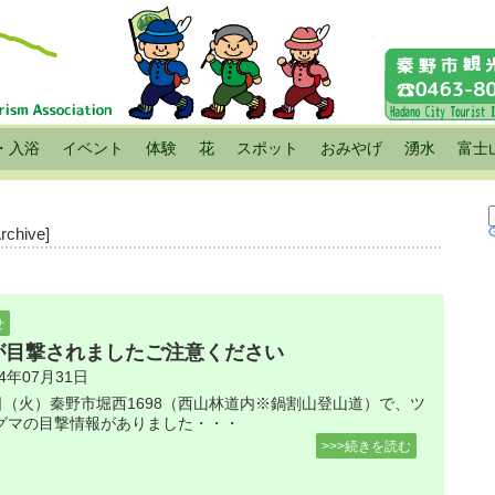
・入浴
イベント
体験
花
スポット
おみやげ
湧水
富士
Archive]
せ
が目撃されましたご注意ください
24年07月31日
0日（火）秦野市堀西1698（西山林道内※鍋割山登山道）で、ツ
グマの目撃情報がありました・・・
>>>続きを読む