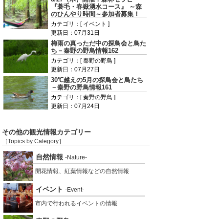
『蓑毛・春嶽湧水コース』 ～森
のひんやり時間～参加者募集！
カテゴリ：[ イベント ]
更新日：07月31日
梅雨の真っただ中の探鳥会と鳥た
ち－秦野の野鳥情報162
カテゴリ：[ 秦野の野鳥 ]
更新日：07月27日
30℃越えの5月の探鳥会と鳥たち
－秦野の野鳥情報161
カテゴリ：[ 秦野の野鳥 ]
更新日：07月24日
その他の観光情報カテゴリー
［Topics by Category］
自然情報
-Nature-
開花情報、紅葉情報などの自然情報
イベント
-Event-
市内で行われるイベントの情報