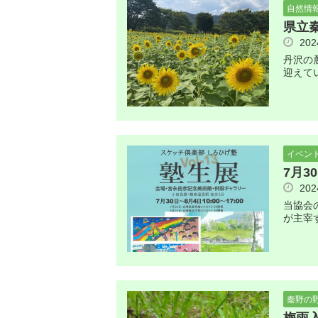
自然情
県立
20
丹沢の
迎えて
イベン
7月
20
当協会
が主宰
秦野の