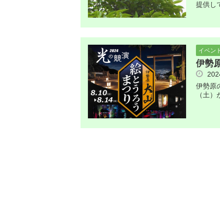
提供し
イベン
伊勢原
20
伊勢原
（土）