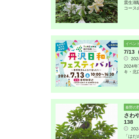
震生湖
コース
イベン
7/1
20
2024
キ・北
秦野の
さわ
138
20
「はだ