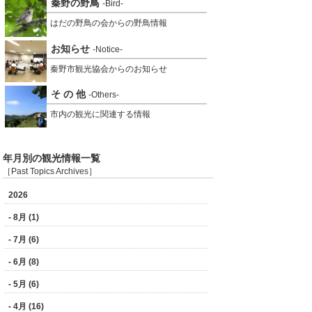
秦野の野鳥
-Bird-
はだの野鳥の会からの野鳥情報
お知らせ
-Notice-
秦野市観光協会からのお知らせ
そ の 他
-Others-
市内の観光に関連する情報
年月別の観光情報一覧
［Past Topics Archives］
2026
- 8月 (1)
- 7月 (6)
- 6月 (8)
- 5月 (6)
- 4月 (16)