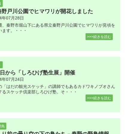
報
秦野戸川公園でヒマワリが開花しました
24年07月28日
麓、秦野市堀山下にある県立秦野戸川公園でヒマワリが見頃を
います。・・・
>>>続きを読む
ト
30日から「しろひげ塾生展」開催
24年07月24日
の「はだの観光スケッチ」の講師でもあるカドワキノブオさん
するスケッチ倶楽部しろひげ塾。そ・・・
>>>続きを読む
野鳥