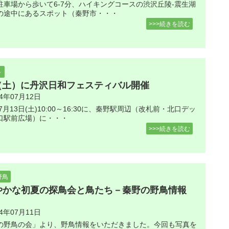
駐車場から歩いて6-7分、ハイキングコースの渋沢丘陵-震生湖
の途中にあるスポット（秦野市・・・
>>>続きを読む
ト
3（土）に丹沢日和フェスティバル開催
24年07月12日
年7月13日(土)10:00～16:30に、秦野駅周辺（改札前・北口デッ
口駅前広場）に・・・
>>>続きを読む
野鳥
やかな初夏の探鳥会と鳥たち－秦野の野鳥情報
24年07月11日
の野鳥の会」より、野鳥情報をいただきました。今回も写真を