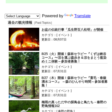
Powered by
Translate
過去の観光情報
［Past Topics］
お盆の伝統行事「瓜生野百八松明」が開催
カテゴリ：[ イベント ]
更新日：08月07日
8/25（火）開催！森林セラピー『くずは峡谷
コース』〜涼を運ぶ森歩き＆涼をまとう藍染
めミニ体験～参加者募集！
カテゴリ：[ イベント ]
更新日：07月31日
8/27（木）開催！森林セラピー『蓑毛・春嶽
湧水コース』 ～森のひんやり時間～参加者募
集！
カテゴリ：[ イベント ]
更新日：07月31日
梅雨の真っただ中の探鳥会と鳥たち－秦野の
野鳥情報162
カテゴリ：[ 秦野の野鳥 ]