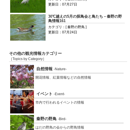
更新日：07月27日
30℃越えの5月の探鳥会と鳥たち－秦野の野
鳥情報161
カテゴリ：[ 秦野の野鳥 ]
更新日：07月24日
その他の観光情報カテゴリー
［Topics by Category］
自然情報
-Nature-
開花情報、紅葉情報などの自然情報
イベント
-Event-
市内で行われるイベントの情報
秦野の野鳥
-Bird-
はだの野鳥の会からの野鳥情報