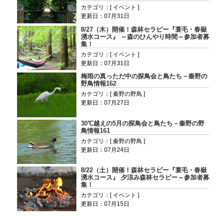
カテゴリ：[ イベント ]
更新日：07月31日
8/27（木）開催！森林セラピー『蓑毛・春嶽
湧水コース』 ～森のひんやり時間～参加者募
集！
カテゴリ：[ イベント ]
更新日：07月31日
梅雨の真っただ中の探鳥会と鳥たち－秦野の
野鳥情報162
カテゴリ：[ 秦野の野鳥 ]
更新日：07月27日
30℃越えの5月の探鳥会と鳥たち－秦野の野
鳥情報161
カテゴリ：[ 秦野の野鳥 ]
更新日：07月24日
8/22（土）開催！森林セラピー『蓑毛・春嶽
湧水コース』 夕涼み森林セラピー～参加者募
集！
カテゴリ：[ イベント ]
更新日：07月15日