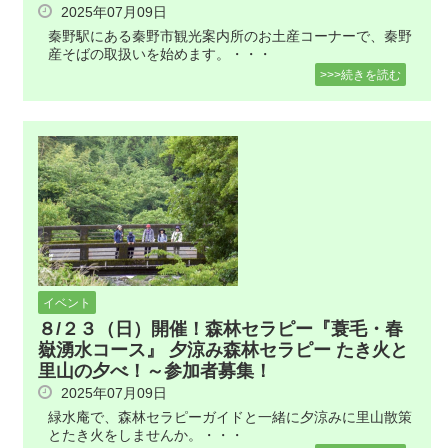
2025年07月09日
秦野駅にある秦野市観光案内所のお土産コーナーで、秦野
産そばの取扱いを始めます。・・・
>>>続きを読む
イベント
８/２３（日）開催！森林セラピー『蓑毛・春
嶽湧水コース』 夕涼み森林セラピー たき火と
里山の夕べ！～参加者募集！
2025年07月09日
緑水庵で、森林セラピーガイドと一緒に夕涼みに里山散策
とたき火をしませんか。・・・