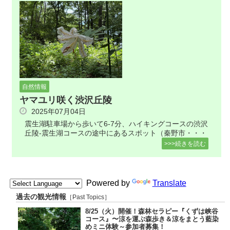
自然情報
ヤマユリ咲く渋沢丘陵
2025年07月04日
震生湖駐車場から歩いて6-7分、ハイキングコースの渋沢
丘陵-震生湖コースの途中にあるスポット（秦野市・・・
>>>続きを読む
Powered by
Translate
過去の観光情報
［Past Topics］
8/25（火）開催！森林セラピー『くずは峡谷
コース』〜涼を運ぶ森歩き＆涼をまとう藍染
めミニ体験～参加者募集！