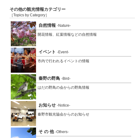
その他の観光情報カテゴリー
［Topics by Category］
自然情報
-Nature-
開花情報、紅葉情報などの自然情報
イベント
-Event-
市内で行われるイベントの情報
秦野の野鳥
-Bird-
はだの野鳥の会からの野鳥情報
お知らせ
-Notice-
秦野市観光協会からのお知らせ
そ の 他
-Others-