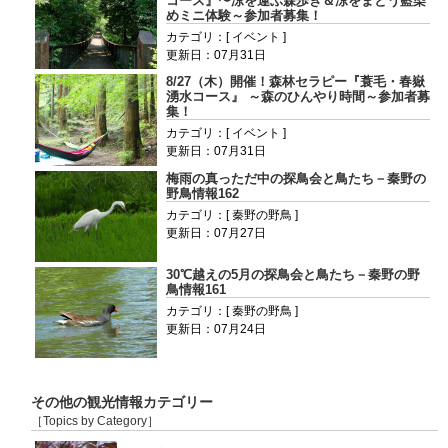
コース』〜涼を運ぶ森歩き＆涼をまとう藍染
めミニ体験～参加者募集！
カテゴリ：[ イベント ]
更新日：07月31日
8/27（木）開催！森林セラピー『蓑毛・春嶽
湧水コース』 ～森のひんやり時間～参加者募
集！
カテゴリ：[ イベント ]
更新日：07月31日
梅雨の真っただ中の探鳥会と鳥たち－秦野の
野鳥情報162
カテゴリ：[ 秦野の野鳥 ]
更新日：07月27日
30℃越えの5月の探鳥会と鳥たち－秦野の野
鳥情報161
カテゴリ：[ 秦野の野鳥 ]
更新日：07月24日
その他の観光情報カテゴリー
［Topics by Category］