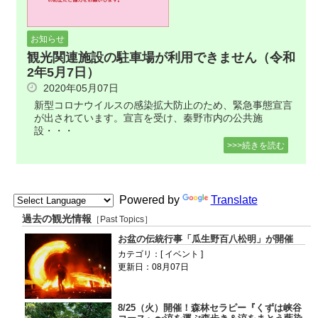
お知らせ
観光関連施設の駐車場が利用できません（令和
2年5月7日）
2020年05月07日
新型コロナウイルスの感染拡大防止のため、緊急事態宣言
が出されています。宣言を受け、秦野市内の公共施
設・・・
>>>続きを読む
Powered by
Translate
過去の観光情報
［Past Topics］
お盆の伝統行事「瓜生野百八松明」が開催
カテゴリ：[ イベント ]
更新日：08月07日
8/25（火）開催！森林セラピー『くずは峡谷