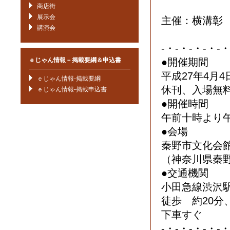
商店街
展示会
主催：横溝彰
講演会
-・-・-・-・-
ｅじゃん情報－掲載要綱＆申込書
●開催期間
平成27年4月
ｅじゃん情報-掲載要綱
休刊、入場無
ｅじゃん情報-掲載申込書
●開催時間
午前十時より
●会場
秦野市文化会
（神奈川県秦
●交通機関
小田急線渋沢
徒歩 約20
下車すぐ
-・-・-・-・-