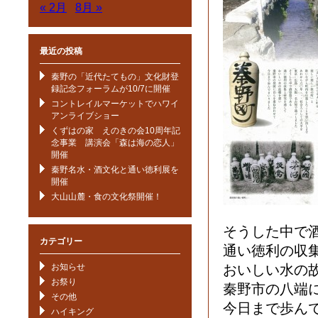
« 2月
8月 »
最近の投稿
秦野の「近代たてもの」文化財登
録記念フォーラムが10/7に開催
コントレイルマーケットでハワイ
アンライブショー
くずはの家 えのきの会10周年記
念事業 講演会「森は海の恋人」
開催
秦野名水・酒文化と通い徳利展を
開催
大山山麓・食の文化祭開催！
そうした中で
カテゴリー
通い徳利の収
お知らせ
おいしい水の
お祭り
秦野市の八端
その他
今日まで歩ん
ハイキング